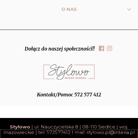
O NAS
Dołącz do naszej społeczności!!
Kontakt/Pomoc 572 577 412
Stylowo
| ul. Nauczycielska 8 | 08-110 Siedlce | woj.
mazowieckie | tel: 572577412 | mail:
stylowo.pl@interia.pl
pokaż pełną wersję strony