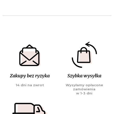
Zakupy bez ryzyka
Szybka wysyłka
14 dni na zwrot
Wysyłamy opłacone
zamówienia
w 1-3 dni