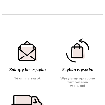
Zakupy bez ryzyka
Szybka wysyłka
14 dni na zwrot
Wysyłamy opłacone
zamówienia
w 1-3 dni