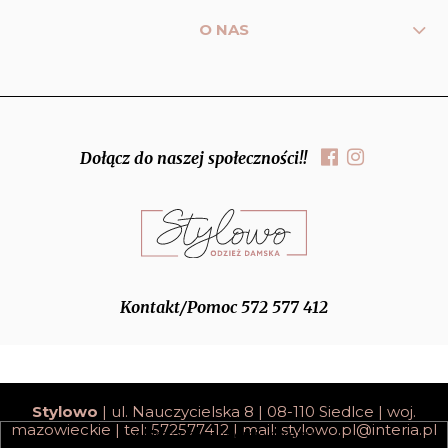
O NAS
Dołącz do naszej społeczności!!
Kontakt/Pomoc 572 577 412
Stylowo
| ul. Nauczycielska 8 | 08-110 Siedlce | woj.
mazowieckie | tel: 572577412 | mail:
stylowo.pl@interia.pl
pokaż pełną wersję strony