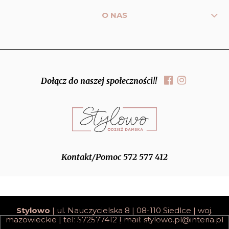
O NAS
Dołącz do naszej społeczności!!
Kontakt/Pomoc 572 577 412
Stylowo
| ul. Nauczycielska 8 | 08-110 Siedlce | woj.
mazowieckie | tel: 572577412 | mail:
stylowo.pl@interia.pl
pokaż pełną wersję strony