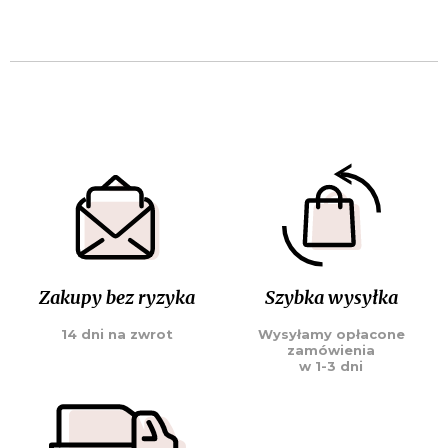
Zakupy bez ryzyka
Szybka wysyłka
14 dni na zwrot
Wysyłamy opłacone
zamówienia
w 1-3 dni