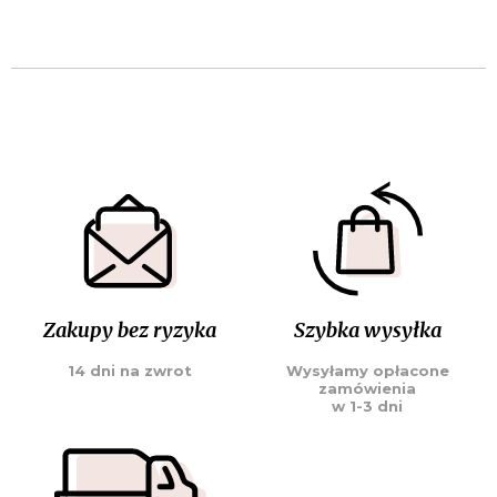
Zakupy bez ryzyka
Szybka wysyłka
14 dni na zwrot
Wysyłamy opłacone
zamówienia
w 1-3 dni