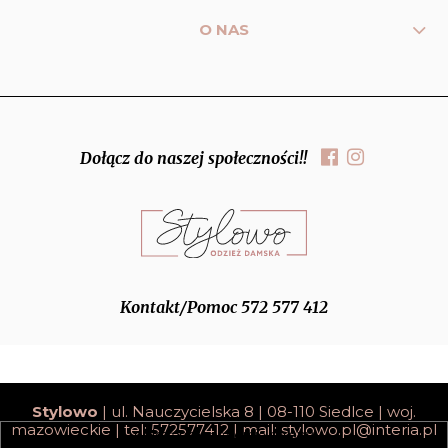
O NAS
Dołącz do naszej społeczności!!
Kontakt/Pomoc 572 577 412
Stylowo
| ul. Nauczycielska 8 | 08-110 Siedlce | woj.
mazowieckie | tel: 572577412 | mail:
stylowo.pl@interia.pl
pokaż pełną wersję strony