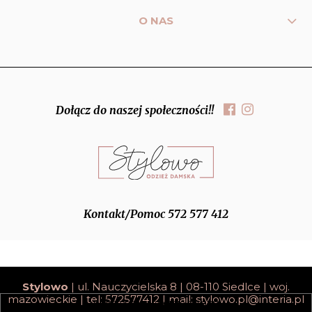
O NAS
Dołącz do naszej społeczności!!
Kontakt/Pomoc 572 577 412
Stylowo
| ul. Nauczycielska 8 | 08-110 Siedlce | woj.
mazowieckie | tel: 572577412 | mail:
stylowo.pl@interia.pl
pokaż pełną wersję strony