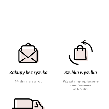
Zakupy bez ryzyka
Szybka wysyłka
14 dni na zwrot
Wysyłamy opłacone
zamówienia
w 1-3 dni