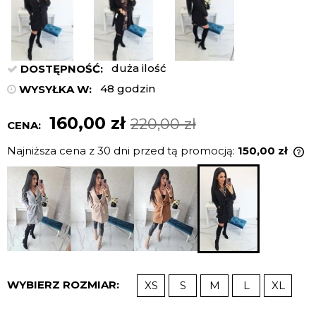
duża ilość
DOSTĘPNOŚĆ:
48 godzin
WYSYŁKA W:
160,00 zł
220,00 zł
CENA:
Najniższa cena z 30 dni przed tą promocją:
150,00 zł
J
n
c
p
WYBIERZ ROZMIAR:
XS
S
M
L
XL