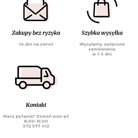
Zakupy bez ryzyka
Szybka wysyłka
14 dni na zwrot
Wysyłamy opłacone
zamówienia
w 1-3 dni
Kontakt
Masz pytania? Dzwoń pon-pt
8:00-15:00
572 577 412