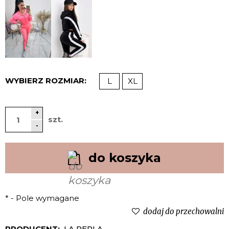
WYBIERZ ROZMIAR:
L
XL
+
szt.
-
do koszyka
*
- Pole wymagane
dodaj do przechowalni
PRODUCENT:
LA PERLA