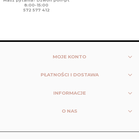
Masz pytania? Dzwoń pon-pt
8:00-15:00
572 577 412
MOJE KONTO
PŁATNOŚCI I DOSTAWA
INFORMACJE
O NAS