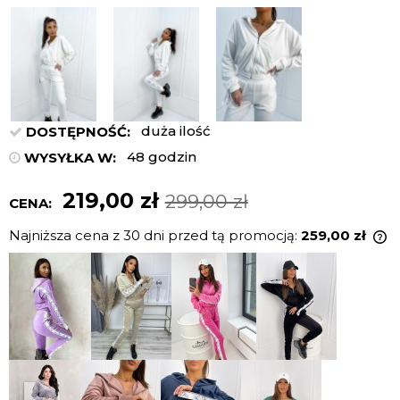
duża ilość
DOSTĘPNOŚĆ:
48 godzin
WYSYŁKA W:
219,00 zł
299,00 zł
CENA:
Najniższa cena z 30 dni przed tą promocją:
259,00 zł
J
n
c
p