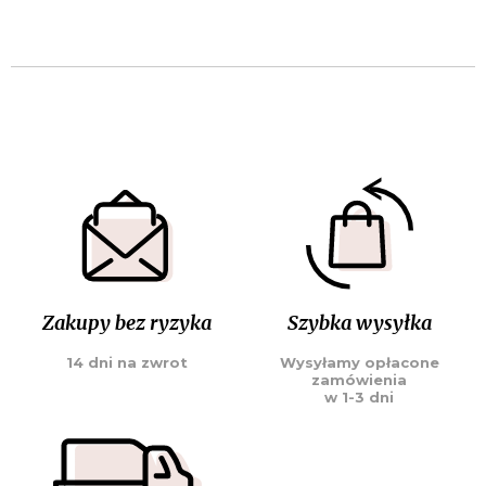
Zakupy bez ryzyka
Szybka wysyłka
14 dni na zwrot
Wysyłamy opłacone
zamówienia
w 1-3 dni