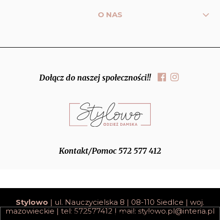
O NAS
Dołącz do naszej społeczności!!
Kontakt/Pomoc 572 577 412
Stylowo
| ul. Nauczycielska 8 | 08-110 Siedlce | woj.
mazowieckie | tel: 572577412 | mail:
stylowo.pl@interia.pl
pokaż pełną wersję strony