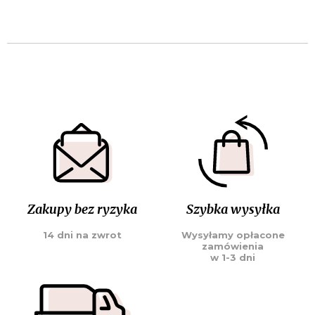
Zakupy bez ryzyka
Szybka wysyłka
14 dni na zwrot
Wysyłamy opłacone
zamówienia
w 1-3 dni