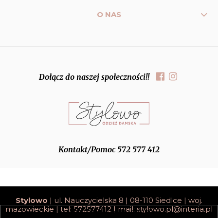
O NAS
Dołącz do naszej społeczności!!
Kontakt/Pomoc 572 577 412
Stylowo
| ul. Nauczycielska 8 | 08-110 Siedlce | woj.
mazowieckie | tel: 572577412 | mail:
stylowo.pl@interia.pl
pokaż pełną wersję strony