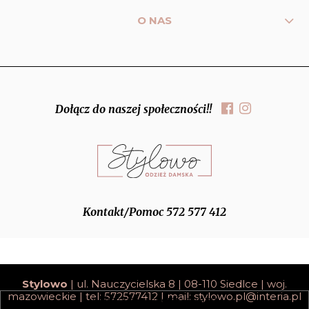
O NAS
Dołącz do naszej społeczności!!
Kontakt/Pomoc 572 577 412
Stylowo
| ul. Nauczycielska 8 | 08-110 Siedlce | woj.
mazowieckie | tel: 572577412 | mail:
stylowo.pl@interia.pl
pokaż pełną wersję strony