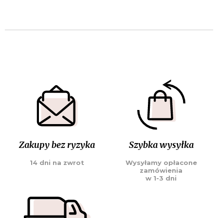
Zakupy bez ryzyka
Szybka wysyłka
14 dni na zwrot
Wysyłamy opłacone
zamówienia
w 1-3 dni