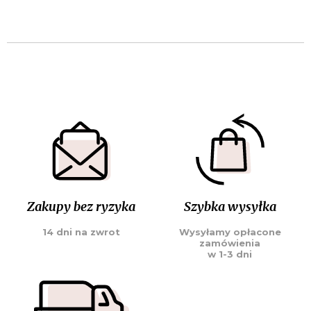
Zakupy bez ryzyka
Szybka wysyłka
14 dni na zwrot
Wysyłamy opłacone
zamówienia
w 1-3 dni