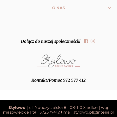
O NAS
Dołącz do naszej społeczności!!
Kontakt/Pomoc 572 577 412
Stylowo
| ul. Nauczycielska 8 | 08-110 Siedlce | woj.
mazowieckie | tel: 572577412 | mail:
stylowo.pl@interia.pl
pokaż pełną wersję strony