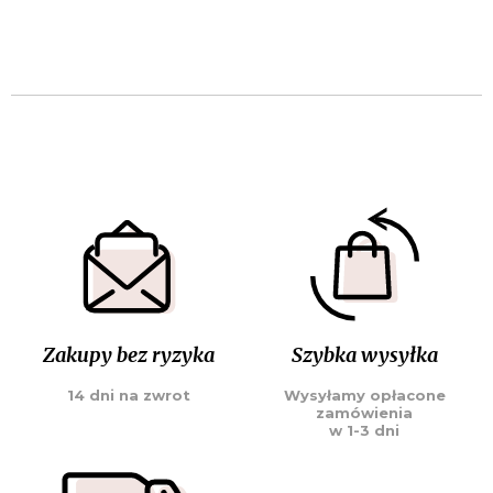
Zakupy bez ryzyka
Szybka wysyłka
14 dni na zwrot
Wysyłamy opłacone
zamówienia
w 1-3 dni