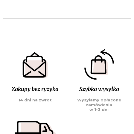
Zakupy bez ryzyka
Szybka wysyłka
14 dni na zwrot
Wysyłamy opłacone
zamówienia
w 1-3 dni