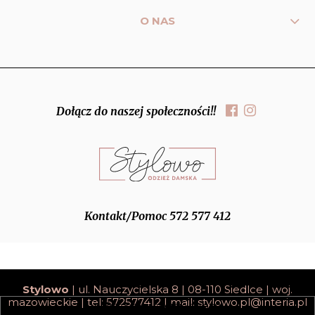
O NAS
Dołącz do naszej społeczności!!
Kontakt/Pomoc 572 577 412
Stylowo
| ul. Nauczycielska 8 | 08-110 Siedlce | woj.
mazowieckie | tel: 572577412 | mail:
stylowo.pl@interia.pl
pokaż pełną wersję strony