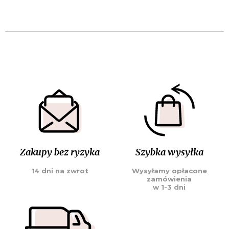
Zakupy bez ryzyka
Szybka wysyłka
14 dni na zwrot
Wysyłamy opłacone
zamówienia
w 1-3 dni