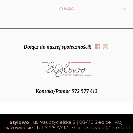
O NAS
Dołącz do naszej społeczności!!
Kontakt/Pomoc 572 577 412
Stylowo
| ul. Nauczycielska 8 | 08-110 Siedlce | woj.
mazowieckie | tel: 572577412 | mail:
stylowo.pl@interia.pl
pokaż pełną wersję strony