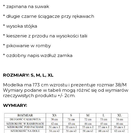
* zapinana na suwak
* długie czarne ściągacze przy rękawach
* wysoka stójka
* kieszenie z przodu na wysokości talii
* pikowanie w romby
* ozdobny napis wzdłuż zamka
ROZMIARY: S, M, L, XL
Modelka ma 173 cm wzrostu i prezentuje rozmiar 38/M
Wymiary podane w tabeli mogą różnić się od wymiarów
rzeczywistych produktu +/- 2cm.
WYMIARY: