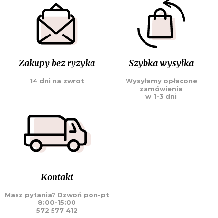
Zakupy bez ryzyka
Szybka wysyłka
14 dni na zwrot
Wysyłamy opłacone
zamówienia
w 1-3 dni
Kontakt
Masz pytania? Dzwoń pon-pt
8:00-15:00
572 577 412