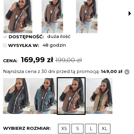
duża ilość
DOSTĘPNOŚĆ:
48 godzin
WYSYŁKA W:
169,99 zł
199,00 zł
CENA:
Najniższa cena z 30 dni przed tą promocją:
149,00 zł
J
n
c
p
WYBIERZ ROZMIAR:
XS
S
L
XL