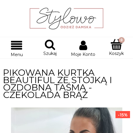
Szukaj
Koszyk
Moje Konto
Menu
PIKOWANA KURTKA
BEAUTIFUL ZE STÓJKĄ I
OZDOBNĄ TAŚMĄ -
CZEKOLADA BRĄZ
-15%