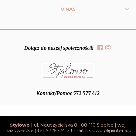
O NAS
Dołącz do naszej społeczności!!
Kontakt/Pomoc 572 577 412
Stylowo
| ul. Nauczycielska 8 | 08-110 Siedlce | woj.
mazowieckie | tel: 572577412 | mail:
stylowo.pl@interia.pl
pokaż pełną wersję strony