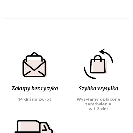
Zakupy bez ryzyka
Szybka wysyłka
14 dni na zwrot
Wysyłamy opłacone
zamówienia
w 1-3 dni