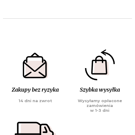
Zakupy bez ryzyka
Szybka wysyłka
14 dni na zwrot
Wysyłamy opłacone
zamówienia
w 1-3 dni