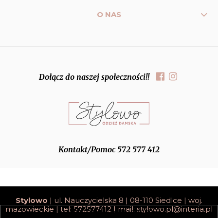
O NAS
Dołącz do naszej społeczności!!
Kontakt/Pomoc 572 577 412
Stylowo
| ul. Nauczycielska 8 | 08-110 Siedlce | woj.
mazowieckie | tel: 572577412 | mail:
stylowo.pl@interia.pl
pokaż pełną wersję strony