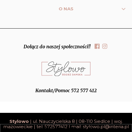
O NAS
Dołącz do naszej społeczności!!
Kontakt/Pomoc 572 577 412
Stylowo
| ul. Nauczycielska 8 | 08-110 Siedlce | woj.
mazowieckie | tel: 572577412 | mail:
stylowo.pl@interia.pl
pokaż pełną wersję strony