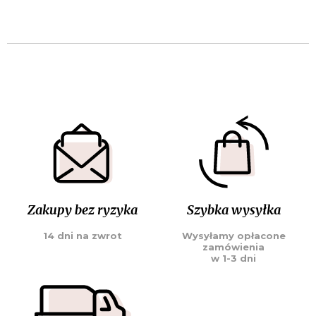
Zakupy bez ryzyka
Szybka wysyłka
14 dni na zwrot
Wysyłamy opłacone
zamówienia
w 1-3 dni