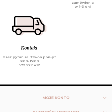
zamówienia
w 1-3 dni
Kontakt
Masz pytania? Dzwoń pon-pt
8:00-15:00
572 577 412
MOJE KONTO