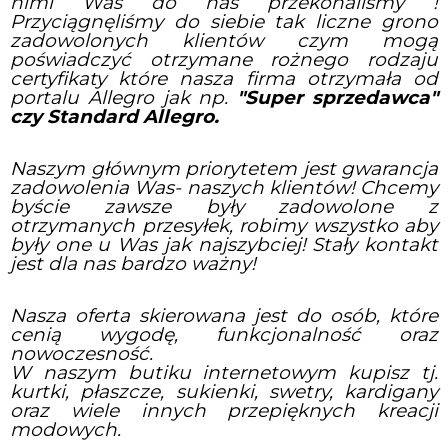
nimi Was do nas przekonaliśmy !
Przyciągnęliśmy do siebie tak liczne grono
zadowolonych klientów czym mogą
poświadczyć otrzymane rożnego rodzaju
certyfikaty które nasza firma otrzymała od
portalu Allegro jak np.
"Super sprzedawca"
czy Standard Allegro.
Naszym głównym priorytetem jest gwarancja
zadowolenia Was- naszych klientów! Chcemy
byście zawsze były zadowolone z
otrzymanych przesyłek, robimy wszystko aby
były one u Was jak najszybciej! Stały kontakt
jest dla nas bardzo ważny!
Nasza oferta skierowana jest do osób, które
cenią wygodę, funkcjonalność oraz
nowoczesność.
W naszym butiku internetowym kupisz tj.
kurtki, płaszcze, sukienki, swetry, kardigany
oraz wiele innych przepięknych kreacji
modowych.