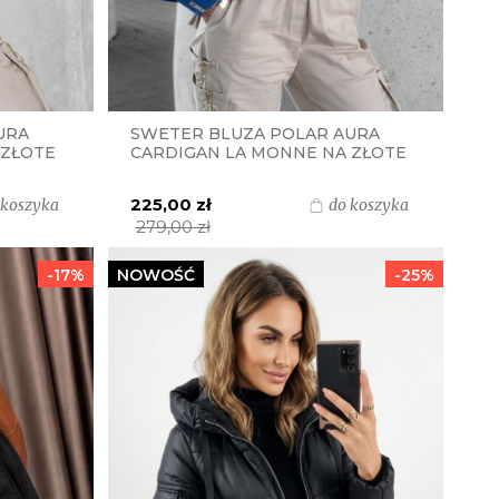
URA
SWETER BLUZA POLAR AURA
 ZŁOTE
CARDIGAN LA MONNE NA ZŁOTE
GUZIKI - JEANSOWY GRANAT
225,00 zł
 koszyka
do koszyka
279,00 zł
-17%
NOWOŚĆ
-25%