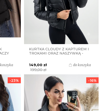
K
KURTKA CLOUDY Z KAPTUREM I
ACZY
TROKAMI ORAZ NASZYWKĄ -
CZARNA
149,00 zł
 koszyka
do koszyka
199,00 zł
-23%
-16%