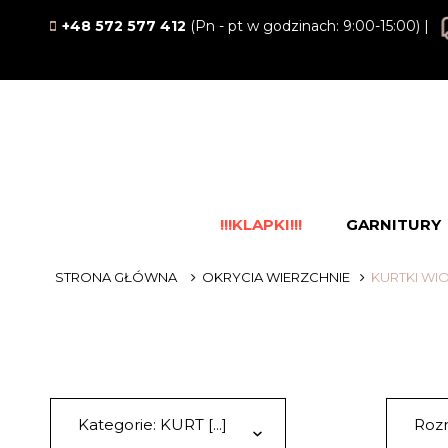
+48 572 577 412
(Pn - pt w godzinach: 9:00-15:00) |
!!!KLAPKI!!!
GARNITURY
STRONA GŁÓWNA
OKRYCIA WIERZCHNIE
KURTKI WI
Kategorie: KURT [...]
Rozm