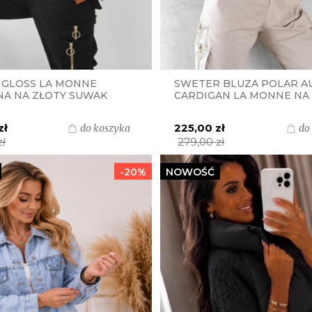
 GLOSS LA MONNE
SWETER BLUZA POLAR A
NA NA ZŁOTY SUWAK
CARDIGAN LA MONNE NA
-BARANEK - CZARNA
GUZIKI - CZARNY
zł
225,00 zł
do koszyka
do
zł
279,00 zł
-20%
NOWOŚĆ