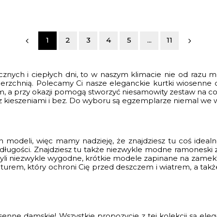
1
2
3
4
5
...
11
znych i ciepłych dni, to w naszym klimacie nie od razu 
rzchnią. Polecamy Ci nasze eleganckie kurtki wiosenne da
 a przy okazji pomogą stworzyć niesamowity zestaw na co 
 z kieszeniami i bez. Do wyboru są egzemplarze niemal we w
 modeli, więc mamy nadzieję, że znajdziesz tu coś ideal
długości. Znajdziesz tu także niezwykle
modne ramoneski
z
li niezwykle wygodne, krótkie modele zapinane na zamek! 
apturem, który ochroni Cię przed deszczem i wiatrem, a 
senne damskie! Wszystkie propozycje z tej kolekcji są ele