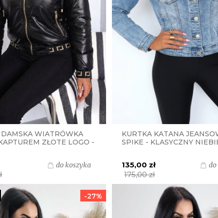
 DAMSKA WIATRÓWKA
KURTKA KATANA JEANSO
 KAPTUREM ZŁOTE LOGO -
SPIKE - KLASYCZNY NIEBI
JEANS
ł
135,00 zł
do koszyka
do
ł
175,00 zł
-27%