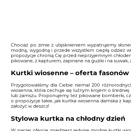
Chociaż po zimie z utęsknieniem wypatrujemy słonec
modną, wygodną i przede wszystkim ciepłą odzież wie
propozycje chronią Cię przed nieprzyjemnym chłodem,
pikowane, z kapturem, zapinane na guziki i na suwak,
Kurtki wiosenne – oferta fasonów
Przygotowaliśmy dla Ciebie niemal 200 różnorodnych
wiosenna, która cechuje się luźnym krojem o średniej 
lub zamszu. Proponujemy też pikowane bomberki, czy
o propozycje takie, jak kurtka wiosenna damska z k
założyć w deszcz!
Stylowa kurtka na chłodny dzień
W naszej ofercie znajdziesz jedynie modne kurtki wio