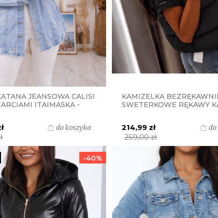
KATANA JEANSOWA CALISI
KAMIZELKA BEZRĘKAWNI
ARCIAMI ITAIMASKA -
SWETERKOWE RĘKAWY K
EANS
PUCH - CZARNA
zł
214,99 zł
do koszyka
do
ł
259,00 zł
-40%