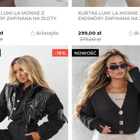
 LUMI LA MONNE Z
KURTKA LUMI LA MONNE 
RY ZAPINANA NA ZŁOTY
EKOSKÓRY ZAPINANA NA 
- FANGO JASNA
SUWAK - BORDOWA
ADA
zł
299,00 zł
do koszyka
do
zł
379,00 zł
-18%
NOWOŚĆ