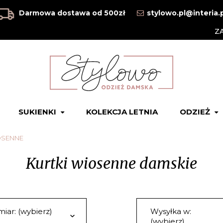
Darmowa dostawa od 500zł
stylowo.pl@interia.
Z
SUKIENKI
KOLEKCJA LETNIA
ODZIEŻ
OSENNE
Kurtki wiosenne damskie
iar: (wybierz)
Wysyłka w:
(wybierz)