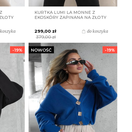
Z
KURTKA LUMI LA MONNE Z
ZŁOTY
EKOSKÓRY ZAPINANA NA ZŁOTY
SUWAK - CZARNA
299,00 zł
 koszyka
do koszyka
379,00 zł
-19%
NOWOŚĆ
-19%