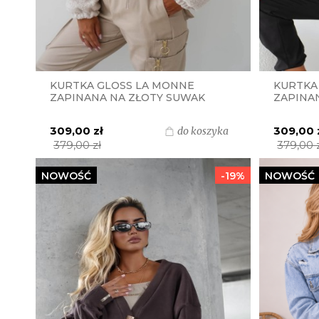
KURTKA GLOSS LA MONNE
KURTKA
ZAPINANA NA ZŁOTY SUWAK
ZAPINA
LAKIER-BARANEK - BEŻOWA
LAKIER
309,00 zł
309,00 
do koszyka
379,00 zł
379,00 
NOWOŚĆ
-19%
NOWOŚĆ