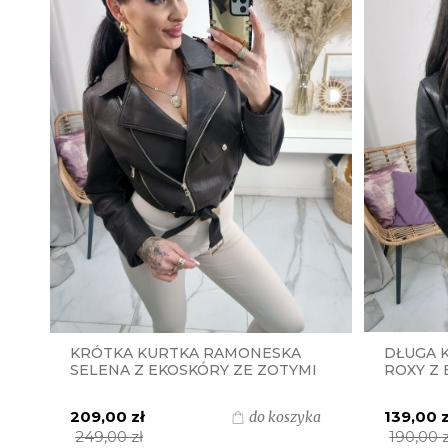
KRÓTKA KURTKA RAMONESKA
DŁUGA 
SELENA Z EKOSKÓRY ZE ZOTYMI
ROXY Z 
DODATKAMI - CZEKOLADA BRĄZ
CZARNA
209,00 zł
139,00 z
do koszyka
249,00 zł
190,00 z