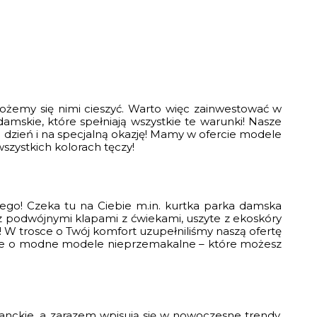
możemy się nimi cieszyć. Warto więc zainwestować w
mskie, które spełniają wszystkie te warunki! Nasze
dzień i na specjalną okazję! Mamy w ofercie modele
szystkich kolorach tęczy!
nego! Czeka tu na Ciebie m.in. kurtka parka damska
 podwójnymi klapami z ćwiekami, uszyte z ekoskóry
W trosce o Twój komfort uzupełniliśmy naszą ofertę
także o modne modele nieprzemakalne – które możesz
ganckie, a zarazem wpisują się w nowoczesne trendy.