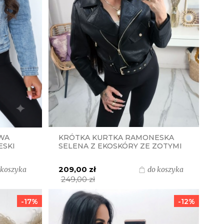
WA
KRÓTKA KURTKA RAMONESKA
ESKI
SELENA Z EKOSKÓRY ZE ZOTYMI
DODATKAMI - CZARNA
209,00 zł
 koszyka
do koszyka
249,00 zł
-17%
-12%