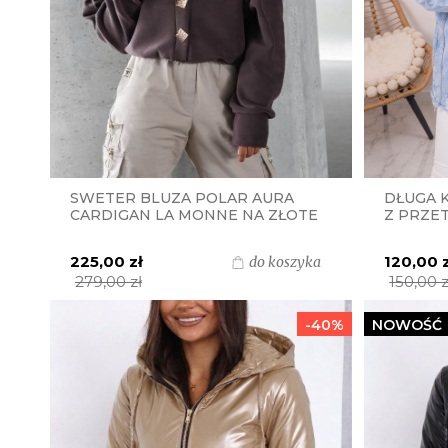
SWETER BLUZA POLAR AURA
DŁUGA 
CARDIGAN LA MONNE NA ZŁOTE
Z PRZET
GUZIKI - CZEKOLADOWY
JASNY J
225,00 zł
120,00 
do koszyka
279,00 zł
150,00 z
-40%
NOWOŚĆ