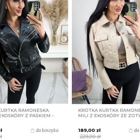
KURTKA RAMONESKA
KRÓTKA KURTKA RAMON
EKOSKÓRY Z PASKIEM -
MILI Z EKOSKÓRY ZE ZOT
NAPAMI - BEŻOWA
ł
189,00 zł
do koszyka
do
ł
229,00 zł