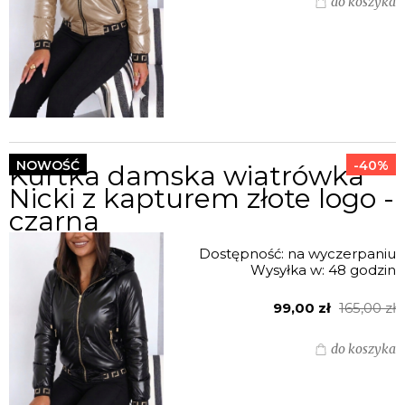
do koszyka
NOWOŚĆ
-40%
Kurtka damska wiatrówka
Nicki z kapturem złote logo -
czarna
Dostępność:
na wyczerpaniu
Wysyłka w:
48 godzin
99,00 zł
165,00 zł
do koszyka