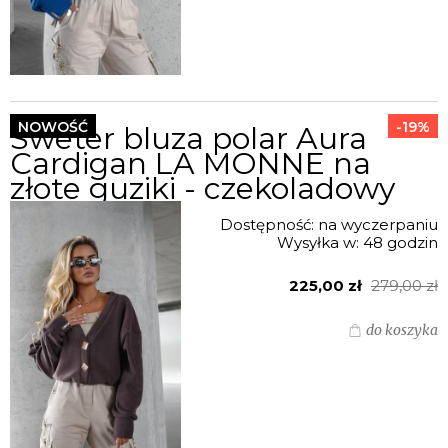
NOWOŚĆ
-19%
Sweter bluza polar Aura
Cardigan LA MONNE na
złote guziki - czekoladowy
Dostępność:
na wyczerpaniu
Wysyłka w:
48 godzin
225,00 zł
279,00 zł
do koszyka