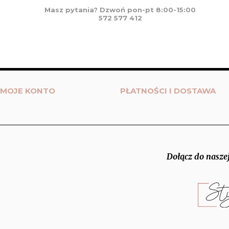
Masz pytania? Dzwoń pon-pt 8:00-15:00
572 577 412
MOJE KONTO
PŁATNOŚCI I DOSTAWA
Dołącz do naszej