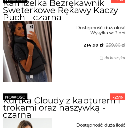
Kamizelka Bezrękawnik
Sweterkowe Rękawy Kaczy
Puch - czarna
Dostępność:
duża ilość
Wysyłka w:
3 dni
214,99 zł
259,00 zł
do koszyka
NOWOŚĆ
-25%
Kurtka Cloudy z kapturem i
trokami oraz naszywką -
czarna
Dostępność:
duża ilość