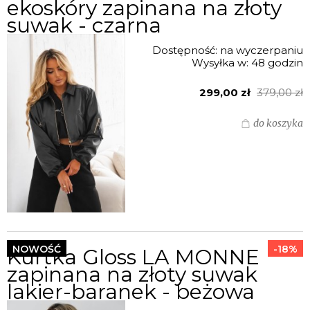
ekoskóry zapinana na złoty
suwak - czarna
Dostępność:
na wyczerpaniu
Wysyłka w:
48 godzin
299,00 zł
379,00 zł
do koszyka
NOWOŚĆ
-18%
Kurtka Gloss LA MONNE
zapinana na złoty suwak
lakier-baranek - beżowa