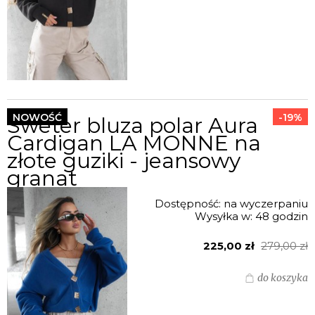
NOWOŚĆ
-19%
Sweter bluza polar Aura
Cardigan LA MONNE na
złote guziki - jeansowy
granat
Dostępność:
na wyczerpaniu
Wysyłka w:
48 godzin
225,00 zł
279,00 zł
do koszyka