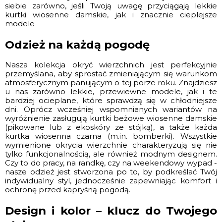
siebie zarówno, jeśli Twoją uwagę przyciągają lekkie
kurtki wiosenne damskie, jak i znacznie cieplejsze
modele
Odzież na każdą pogodę
Nasza kolekcja okryć wierzchnich jest perfekcyjnie
przemyślana, aby sprostać zmieniającym się warunkom
atmosferycznym panującym o tej porze roku. Znajdziesz
u nas zarówno lekkie, przewiewne modele, jak i te
bardziej ocieplane, które sprawdzą się w chłodniejsze
dni. Oprócz wcześniej wspomnianych wariantów na
wyróżnienie zasługują kurtki beżowe wiosenne damskie
(pikowane lub z ekoskóry ze stójką), a także każda
kurtka wiosenna czarna (m.in. bomberki). Wszystkie
wymienione okrycia wierzchnie charakteryzują się nie
tylko funkcjonalnością, ale również modnym designem.
Czy to do pracy, na randkę, czy na weekendowy wypad -
nasze odzież jest stworzona po to, by podkreślać Twój
indywidualny styl, jednocześnie zapewniając komfort i
ochronę przed kapryśną pogodą.
Design i kolor – klucz do Twojego