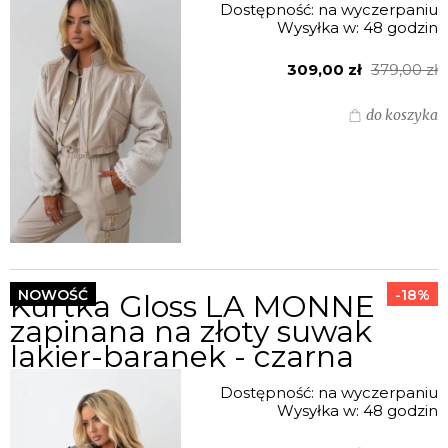
Dostępność:
na wyczerpaniu
Wysyłka w:
48 godzin
309,00 zł
379,00 zł
do koszyka
NOWOŚĆ
-18%
Kurtka Gloss LA MONNE
zapinana na złoty suwak
lakier-baranek - czarna
Dostępność:
na wyczerpaniu
Wysyłka w:
48 godzin