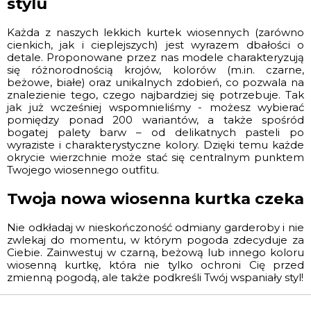
stylu
Każda z naszych lekkich kurtek wiosennych (zarówno
cienkich, jak i cieplejszych) jest wyrazem dbałości o
detale. Proponowane przez nas modele charakteryzują
się różnorodnością krojów, kolorów (m.in. czarne,
beżowe, białe) oraz unikalnych zdobień, co pozwala na
znalezienie tego, czego najbardziej się potrzebuje. Tak
jak już wcześniej wspomnieliśmy - możesz wybierać
pomiędzy ponad 200 wariantów, a także spośród
bogatej palety barw – od delikatnych pasteli po
wyraziste i charakterystyczne kolory. Dzięki temu każde
okrycie wierzchnie może stać się centralnym punktem
Twojego wiosennego outfitu.
Twoja nowa wiosenna kurtka czeka
Nie odkładaj w nieskończoność odmiany garderoby i nie
zwlekaj do momentu, w którym pogoda zdecyduje za
Ciebie. Zainwestuj w czarną, beżową lub innego koloru
wiosenną kurtkę, która nie tylko ochroni Cię przed
zmienną pogodą, ale także podkreśli Twój wspaniały styl!