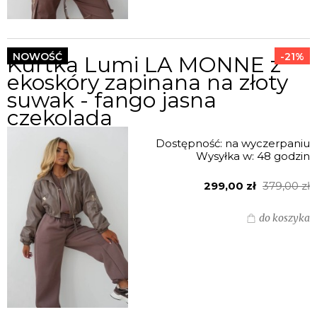
NOWOŚĆ
-21%
Kurtka Lumi LA MONNE z
ekoskóry zapinana na złoty
suwak - fango jasna
czekolada
Dostępność:
na wyczerpaniu
Wysyłka w:
48 godzin
299,00 zł
379,00 zł
do koszyka