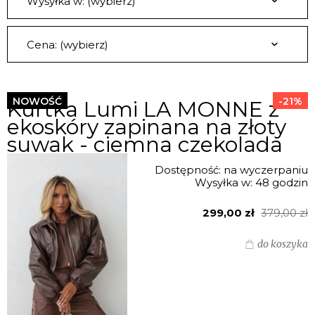
Wysyłka w: (wybierz)
Cena: (wybierz)
NOWOŚĆ
-21%
Kurtka Lumi LA MONNE z
ekoskóry zapinana na złoty
suwak - ciemna czekolada
Dostępność:
na wyczerpaniu
Wysyłka w:
48 godzin
299,00 zł
379,00 zł
do koszyka