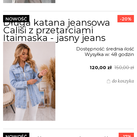
NOWOŚĆ
-20%
Długa katana jeansowa
Calisi z przetarciami
Itaimaska - jasny jeans
Dostępność:
średnia ilość
Wysyłka w:
48 godzin
120,00 zł
150,00 zł
do koszyka
NOWOŚĆ
-17%