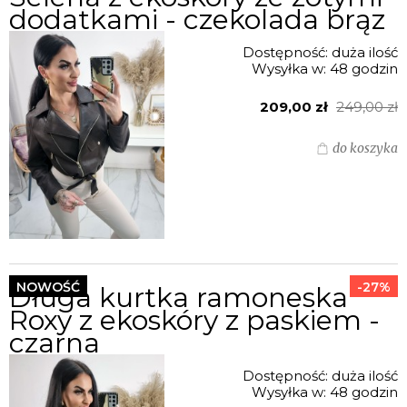
dodatkami - czekolada brąz
Dostępność:
duża ilość
Wysyłka w:
48 godzin
209,00 zł
249,00 zł
do koszyka
NOWOŚĆ
-27%
Długa kurtka ramoneska
Roxy z ekoskóry z paskiem -
czarna
Dostępność:
duża ilość
Wysyłka w:
48 godzin