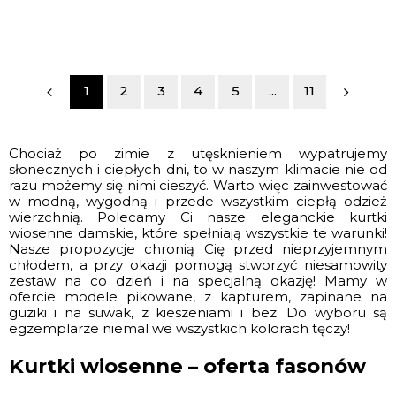
1
2
3
4
5
...
11
Chociaż po zimie z utęsknieniem wypatrujemy
słonecznych i ciepłych dni, to w naszym klimacie nie od
razu możemy się nimi cieszyć. Warto więc zainwestować
w modną, wygodną i przede wszystkim ciepłą odzież
wierzchnią. Polecamy Ci nasze eleganckie kurtki
wiosenne damskie, które spełniają wszystkie te warunki!
Nasze propozycje chronią Cię przed nieprzyjemnym
chłodem, a przy okazji pomogą stworzyć niesamowity
zestaw na co dzień i na specjalną okazję! Mamy w
ofercie modele pikowane, z kapturem, zapinane na
guziki i na suwak, z kieszeniami i bez. Do wyboru są
egzemplarze niemal we wszystkich kolorach tęczy!
Kurtki wiosenne – oferta fasonów