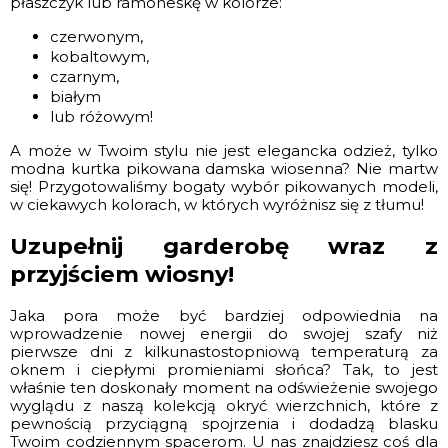
płaszczyk lub ramoneskę w kolorze:
czerwonym,
kobaltowym,
czarnym,
białym
lub różowym!
A może w Twoim stylu nie jest elegancka odzież, tylko
modna kurtka pikowana damska wiosenna? Nie martw
się! Przygotowaliśmy bogaty wybór pikowanych modeli,
w ciekawych kolorach, w których wyróżnisz się z tłumu!
Uzupełnij garderobę wraz z
przyjściem wiosny!
Jaka pora może być bardziej odpowiednia na
wprowadzenie nowej energii do swojej szafy niż
pierwsze dni z kilkunastostopniową temperaturą za
oknem i ciepłymi promieniami słońca? Tak, to jest
właśnie ten doskonały moment na odświeżenie swojego
wyglądu z naszą kolekcją okryć wierzchnich, które z
pewnością przyciągną spojrzenia i dodadzą blasku
Twoim codziennym spacerom. U nas znajdziesz coś dla