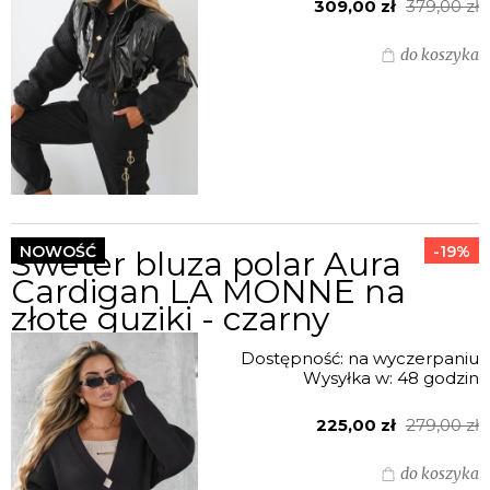
309,00 zł
379,00 zł
do koszyka
NOWOŚĆ
-19%
Sweter bluza polar Aura
Cardigan LA MONNE na
złote guziki - czarny
Dostępność:
na wyczerpaniu
Wysyłka w:
48 godzin
225,00 zł
279,00 zł
do koszyka