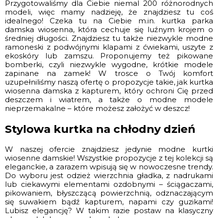
Przygotowaliśmy dla Ciebie niemal 200 różnorodnych
modeli, więc mamy nadzieję, że znajdziesz tu coś
idealnego! Czeka tu na Ciebie m.in. kurtka parka
damska wiosenna, która cechuje się luźnym krojem o
średniej długości. Znajdziesz tu także niezwykle
modne
ramoneski
z podwójnymi klapami z ćwiekami, uszyte z
ekoskóry lub zamszu. Proponujemy też pikowane
bomberki, czyli niezwykle wygodne, krótkie modele
zapinane na zamek! W trosce o Twój komfort
uzupełniliśmy naszą ofertę o propozycje takie, jak kurtka
wiosenna damska z kapturem, który ochroni Cię przed
deszczem i wiatrem, a także o modne modele
nieprzemakalne – które możesz założyć w deszcz!
Stylowa kurtka na chłodny dzień
W naszej ofercie znajdziesz jedynie modne kurtki
wiosenne damskie! Wszystkie propozycje z tej kolekcji są
eleganckie, a zarazem wpisują się w nowoczesne trendy.
Do wyboru jest odzież wierzchnia gładka, z nadrukami
lub ciekawymi elementami ozdobnymi – ściągaczami,
pikowaniem, błyszczącą powierzchnią, odznaczającym
się suwakiem bądź kapturem, napami czy guzikami!
Lubisz elegancję? W takim razie postaw na klasyczny