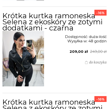
-16%
Krótka kurtka ramoneska
Selena z ekoskóry ze zotymi
dodatkami - czarna
Dostępność:
duża ilość
Wysyłka w:
48 godzin
209,00 zł
249,00 zł
do koszyka
-16%
Krótka kurtka ramoneska
Selena z ekoskóry ze zotymi