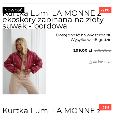
NOWOŚĆ
-21%
Kurtka Lumi LA MONNE z
ekoskóry zapinana na złoty
suwak - bordowa
Dostępność:
na wyczerpaniu
Wysyłka w:
48 godzin
299,00 zł
379,00 zł
do koszyka
-21%
Kurtka Lumi LA MONNE z