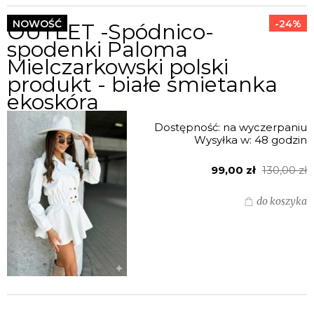
NOWOŚĆ
-24%
OUTLET -Spódnico-
spodenki Paloma
Mielczarkowski polski
produkt - białe śmietanka
ekoskóra
Dostępność:
na wyczerpaniu
Wysyłka w:
48 godzin
99,00 zł
130,00 zł
do koszyka