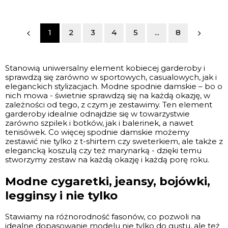
1
2
3
4
5
...
8
Stanowią uniwersalny element kobiecej garderoby i
sprawdzą się zarówno w sportowych, casualowych, jak i
eleganckich stylizacjach. Modne spodnie damskie – bo o
nich mowa - świetnie sprawdzą się na każdą okazję, w
zależności od tego, z czym je zestawimy. Ten element
garderoby idealnie odnajdzie się w towarzystwie
zarówno szpilek i botków, jak i balerinek, a nawet
tenisówek. Co więcej spodnie damskie możemy
zestawić nie tylko z t-shirtem czy sweterkiem, ale także z
elegancką koszulą czy też marynarką - dzięki temu
stworzymy zestaw na każdą okazję i każdą porę roku.
Modne cygaretki, jeansy, bojówki,
legginsy i nie tylko
Stawiamy na różnorodność fasonów, co pozwoli na
idealne dopasowanie modelu nie tylko do gustu, ale też