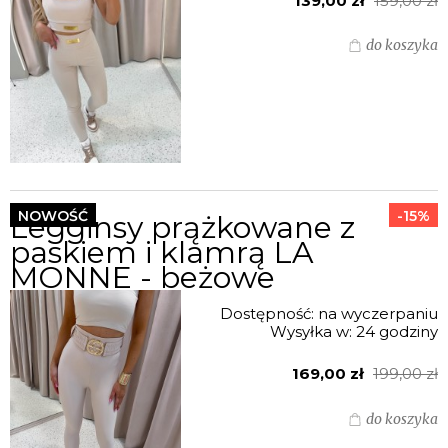
139,00 zł
159,00 zł
do koszyka
NOWOŚĆ
-15%
Legginsy prążkowane z
paskiem i klamrą LA
MONNE - beżowe
Dostępność:
na wyczerpaniu
Wysyłka w:
24 godziny
169,00 zł
199,00 zł
do koszyka