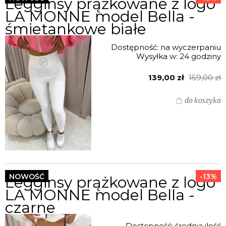
Legginsy prążkowane z logo
LA MONNE model Bella -
śmietankowe białe
Dostępność:
na wyczerpaniu
Wysyłka w:
24 godziny
139,00 zł
159,00 zł
do koszyka
NOWOŚĆ
-13%
Legginsy prążkowane z logo
LA MONNE model Bella -
czarne
Dostępność:
średnia ilość