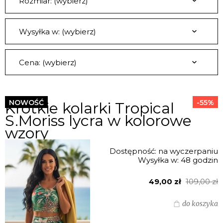
Rozmiar: (wybierz)
Wysyłka w: (wybierz)
Cena: (wybierz)
NOWOŚĆ
-55%
Krótkie kolarki Tropical
S.Moriss lycra w kolorowe
wzory
Dostępność:
na wyczerpaniu
Wysyłka w:
48 godzin
49,00 zł
109,00 zł
do koszyka