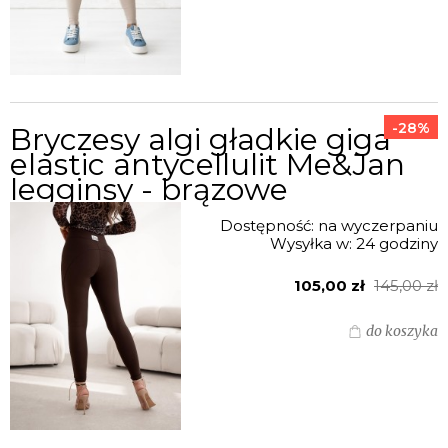
-28%
Bryczesy algi gładkie giga
elastic antycellulit Me&Jan
legginsy - brązowe
Dostępność:
na wyczerpaniu
Wysyłka w:
24 godziny
105,00 zł
145,00 zł
do koszyka