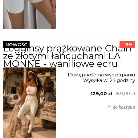
NOWOŚĆ
-19%
Legginsy prążkowane Chain
ze złotymi łańcuchami LA
MONNE - waniliowe ecru
Dostępność:
na wyczerpaniu
Wysyłka w:
24 godziny
129,00 zł
159,00 zł
do koszyka