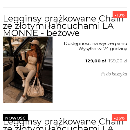
-19%
Legginsy prążkowane Chain
ze złotymi łańcuchami LA
MONNE - beżowe
Dostępność:
na wyczerpaniu
Wysyłka w:
24 godziny
129,00 zł
159,00 zł
do koszyka
NOWOŚĆ
-26%
Legginsy prążkowane Chain
ze złotymi łańcuchami LA