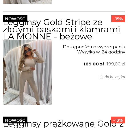
NOWOŚĆ
-15%
Legginsy Gold Stripe ze
złotymi paskami i klamrami
LA MONNE - beżowe
Dostępność:
na wyczerpaniu
Wysyłka w:
24 godziny
169,00 zł
199,00 zł
do koszyka
NOWOŚĆ
-13%
Legginsy prążkowane Gold z