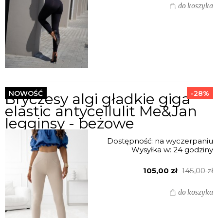
do koszyka
NOWOŚĆ
-28%
Bryczesy algi gładkie giga
elastic antycellulit Me&Jan
legginsy - beżowe
Dostępność:
na wyczerpaniu
Wysyłka w:
24 godziny
105,00 zł
145,00 zł
do koszyka