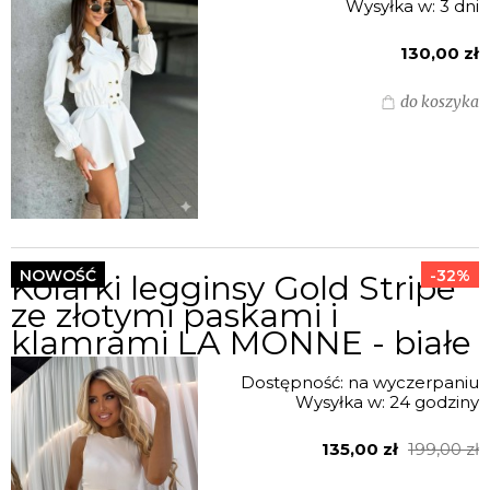
Wysyłka w:
3 dni
130,00 zł
do koszyka
NOWOŚĆ
-32%
Kolarki legginsy Gold Stripe
ze złotymi paskami i
klamrami LA MONNE - białe
Dostępność:
na wyczerpaniu
Wysyłka w:
24 godziny
135,00 zł
199,00 zł