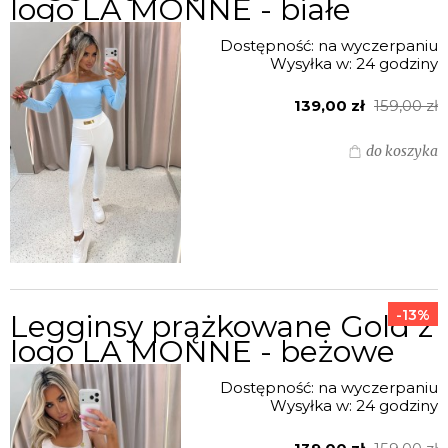
logo LA MONNE - białe
Dostępność:
na wyczerpaniu
Wysyłka w:
24 godziny
139,00 zł
159,00 zł
do koszyka
-13%
Legginsy prążkowane Gold z
logo LA MONNE - beżowe
Dostępność:
na wyczerpaniu
Wysyłka w:
24 godziny