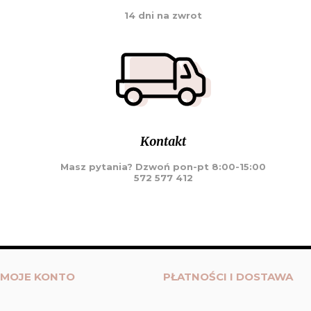
14 dni na zwrot
Kontakt
Masz pytania? Dzwoń pon-pt 8:00-15:00
572 577 412
MOJE KONTO
PŁATNOŚCI I DOSTAWA