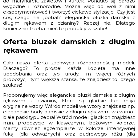
do marynarek, żakietów i kurtek. Ponadto są bardzo
wygodne i różnorodne. Można więc do woli z nimi
eksperymentować i tworzyć ciekawe stylizacje. Czy jest
coś, czego nie „potrafi” elegancka bluzka damska z
długim rękawem z dzianiny? Raczej nie. Dlatego
koniecznie trzeba mieć te produkty w szafie!
Oferta bluzek damskich z długim
rękawem
Cała nasza oferta zachwyca różnorodnością modeli.
Dlaczego? To proste! Każda kobieta ma inne
upodobania oraz typ urody. Im więcej różnych
propozycji, tym większa szansa, że znajdziesz to, czego
szukasz!
Proponujemy więc eleganckie bluzki damskie z długim
rękawem z dzianiny, które są gładkie lub mają
oryginalne wzory. Wśród modeli we wzory znajdziesz np.
eleganckie body damskie z długim rękawem w czarno-
białe paski typu zebra! Wśród modeli gładkich znajdziesz
m.in. propozycje w klasycznym, beżowym kolorze.
Mamy również egzemplarze w kolorze intensywnej
fuksji (dla odważnych) oraz pudrowego różu (dla