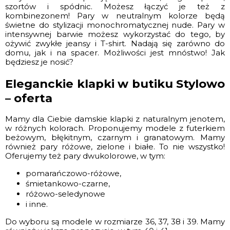
szortów i spódnic. Możesz łączyć je też z
kombinezonem! Pary w neutralnym kolorze będą
świetne do stylizacji monochromatycznej nude. Pary w
intensywnej barwie możesz wykorzystać do tego, by
ożywić zwykłe jeansy i T-shirt. Nadają się zarówno do
domu, jak i na spacer. Możliwości jest mnóstwo! Jak
będziesz je nosić?
Eleganckie klapki w butiku Stylowo
– oferta
Mamy dla Ciebie damskie klapki z naturalnym jenotem,
w różnych kolorach. Proponujemy modele z futerkiem
beżowym, błękitnym, czarnym i granatowym. Mamy
również pary różowe, zielone i białe. To nie wszystko!
Oferujemy też pary dwukolorowe, w tym:
pomarańczowo-różowe,
śmietankowo-czarne,
różowo-seledynowe
i inne.
Do wyboru są modele w rozmiarze 36, 37, 38 i 39. Mamy