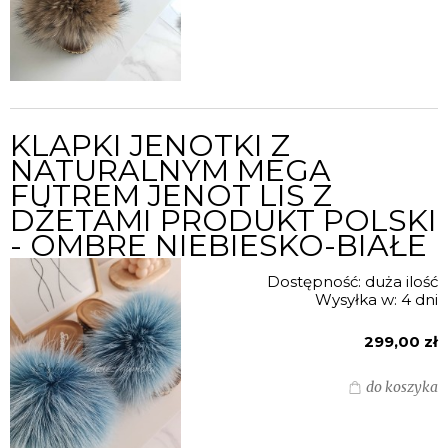
KLAPKI JENOTKI Z
NATURALNYM MEGA
FUTREM JENOT LIS Z
DŻETAMI PRODUKT POLSKI
- OMBRE NIEBIESKO-BIAŁE
Dostępność:
duża ilość
Wysyłka w:
4 dni
299,00 zł
do koszyka