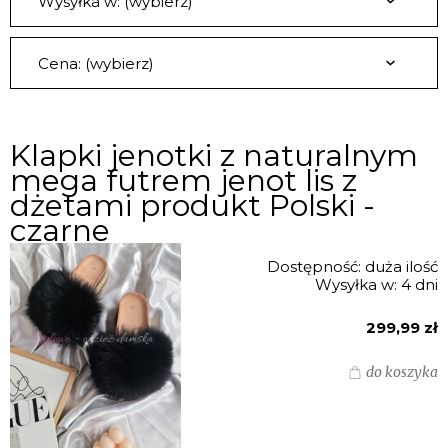
Wysyłka w: (wybierz)
Cena: (wybierz)
Klapki jenotki z naturalnym
mega futrem jenot lis z
dżetami produkt Polski -
czarne
Dostępność:
duża ilość
Wysyłka w:
4 dni
299,99 zł
do koszyka