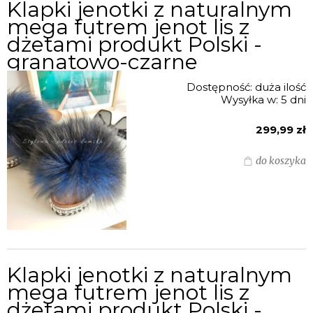
Klapki jenotki z naturalnym
mega futrem jenot lis z
dżetami produkt Polski -
granatowo-czarne
Dostępność:
duża ilość
Wysyłka w:
5 dni
299,99 zł
do koszyka
Klapki jenotki z naturalnym
mega futrem jenot lis z
dżetami produkt Polski -