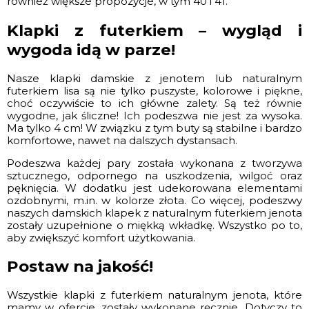
również większe propozycje, w tym 40 i 41.
Klapki z futerkiem – wygląd i
wygoda idą w parze!
Nasze klapki damskie z jenotem lub naturalnym
futerkiem lisa są nie tylko puszyste, kolorowe i piękne,
choć oczywiście to ich główne zalety. Są też równie
wygodne, jak śliczne! Ich podeszwa nie jest za wysoka.
Ma tylko 4 cm! W związku z tym buty są stabilne i bardzo
komfortowe, nawet na dalszych dystansach.
Podeszwa każdej pary została wykonana z tworzywa
sztucznego, odpornego na uszkodzenia, wilgoć oraz
pęknięcia. W dodatku jest udekorowana elementami
ozdobnymi, m.in. w kolorze złota. Co więcej, podeszwy
naszych damskich klapek z naturalnym futerkiem jenota
zostały uzupełnione o miękką wkładkę. Wszystko po to,
aby zwiększyć komfort użytkowania.
Postaw na jakość!
Wszystkie klapki z futerkiem naturalnym jenota, które
mamy w ofercie, zostały wykonane ręcznie. Dotyczy to