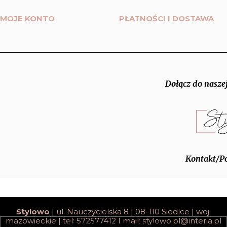
MOJE KONTO
PŁATNOŚCI I DOSTAWA
Dołącz do naszej
Kontakt/P
Stylowo
| ul. Nauczycielska 8 | 08-110 Siedlce | woj.
mazowieckie | tel: 572577412 | mail:
stylowo.pl@interia.pl
pokaż pełną wersję strony