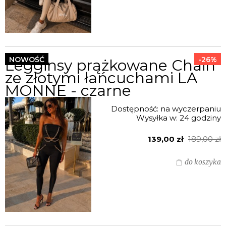
NOWOŚĆ
-26%
Legginsy prążkowane Chain
ze złotymi łańcuchami LA
MONNE - czarne
Dostępność:
na wyczerpaniu
Wysyłka w:
24 godziny
139,00 zł
189,00 zł
do koszyka