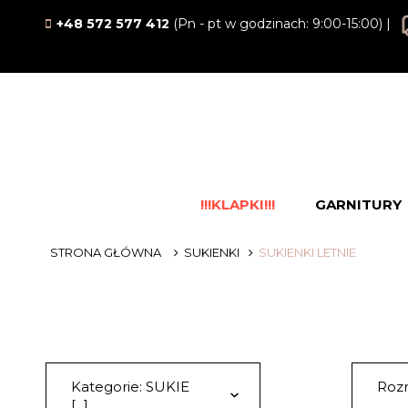
+48 572 577 412
(Pn - pt w godzinach: 9:00-15:00) |
!!!KLAPKI!!!
GARNITURY
STRONA GŁÓWNA
SUKIENKI
SUKIENKI LETNIE
Kategorie: SUKIE
Rozm
[...]