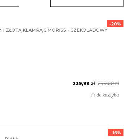
-20%
 I ZŁOTĄ KLAMRĄ S.MORISS - CZEKOLADOWY
239,99 zł
299,00 zł
do koszyka
-16%