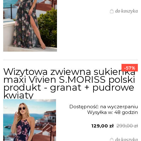
do koszyka
-57%
Wizytowa zwiewna sukienka
maxi Vivien S.MORISS polski
produkt - granat + pudrowe
kwiaty
Dostępność:
na wyczerpaniu
Wysyłka w:
48 godzin
129,00 zł
299,00 zł
do koszyka