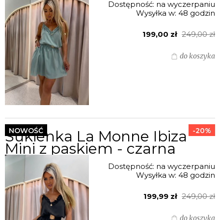
Dostępność:
na wyczerpaniu
Wysyłka w:
48 godzin
199,00 zł
249,00 zł
do koszyka
NOWOŚĆ
-20%
Sukienka La Monne Ibiza
Mini z paskiem - czarna
Dostępność:
na wyczerpaniu
Wysyłka w:
48 godzin
199,99 zł
249,00 zł
do koszyka