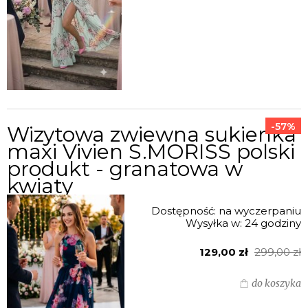
-57%
Wizytowa zwiewna sukienka
maxi Vivien S.MORISS polski
produkt - granatowa w
kwiaty
Dostępność:
na wyczerpaniu
Wysyłka w:
24 godziny
129,00 zł
299,00 zł
do koszyka