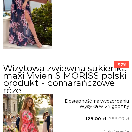
-57%
Wizytowa zwiewna sukienka
maxi Vivien S.MORISS polski
produkt - pomarańczowe
róże
Dostępność:
na wyczerpaniu
Wysyłka w:
24 godziny
129,00 zł
299,00 zł
do koszyka