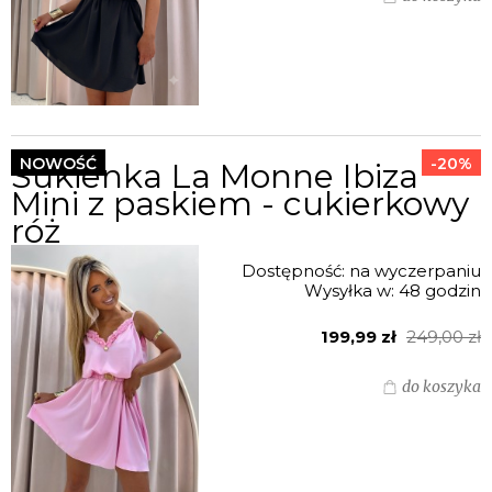
NOWOŚĆ
-20%
Sukienka La Monne Ibiza
Mini z paskiem - cukierkowy
róż
Dostępność:
na wyczerpaniu
Wysyłka w:
48 godzin
199,99 zł
249,00 zł
do koszyka