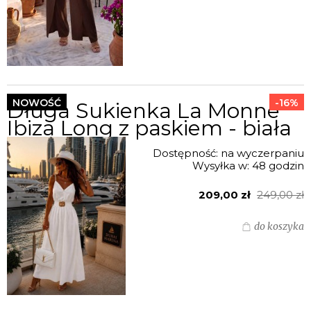
NOWOŚĆ
-16%
Długa Sukienka La Monne
Ibiza Long z paskiem - biała
Dostępność:
na wyczerpaniu
Wysyłka w:
48 godzin
209,00 zł
249,00 zł
do koszyka