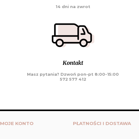
14 dni na zwrot
Kontakt
Masz pytania? Dzwoń pon-pt 8:00-15:00
572 577 412
MOJE KONTO
PŁATNOŚCI I DOSTAWA