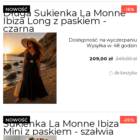
NOWOŚĆ
-16%
Długa Sukienka La Monne
Ibiza Long z paskiem -
czarna
Dostępność:
na wyczerpaniu
Wysyłka w:
48 godzin
209,00 zł
249,00 zł
do koszyka
NOWOŚĆ
-20%
Sukienka La Monne Ibiza
Mini z paskiem - szałwia