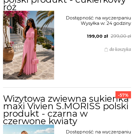
róż
Dostępność:
na wyczerpaniu
Wysyłka w:
24 godziny
199,00 zł
299,00 zł
do koszyka
-57%
Wizytowa zwiewna sukienka
maxi Vivien S.MORISS polski
produkt - czarna w
czerwone kwiaty
Dostępność:
na wyczerpaniu