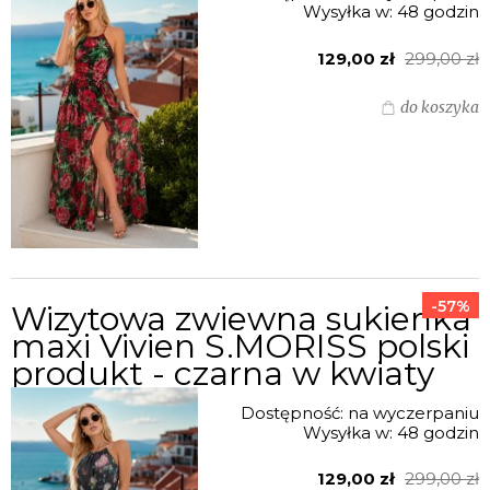
Wysyłka w:
48 godzin
129,00 zł
299,00 zł
do koszyka
-57%
Wizytowa zwiewna sukienka
maxi Vivien S.MORISS polski
produkt - czarna w kwiaty
Dostępność:
na wyczerpaniu
Wysyłka w:
48 godzin
129,00 zł
299,00 zł