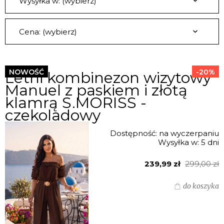
Wysyłka w: (wybierz)
Cena: (wybierz)
NOWOŚĆ
-20%
Letni kombinezon wizytowy
Manuel z paskiem i złotą
klamrą S.MORISS -
czekoladowy
Dostępność:
na wyczerpaniu
Wysyłka w:
5 dni
239,99 zł
299,00 zł
do koszyka