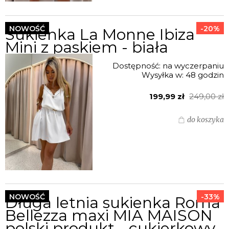
NOWOŚĆ
-20%
Sukienka La Monne Ibiza
Mini z paskiem - biała
Dostępność:
na wyczerpaniu
Wysyłka w:
48 godzin
199,99 zł
249,00 zł
do koszyka
NOWOŚĆ
-33%
Długa letnia sukienka Roma
Bellezza maxi MIA MAISON
polski produkt - cukierkowy