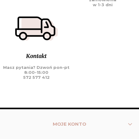
w 1-3 dni
Kontakt
Masz pytania? Dzwoń pon-pt
8:00-15:00
572 577 412
MOJE KONTO