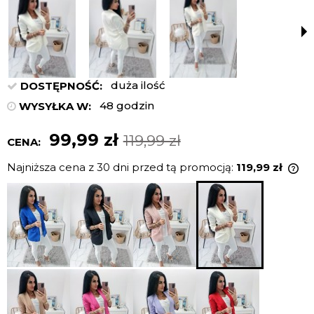
duża ilość
DOSTĘPNOŚĆ:
48 godzin
WYSYŁKA W:
99,99 zł
119,99 zł
CENA:
Najniższa cena z 30 dni przed tą promocją:
119,99 zł
Je
ni
ce
po