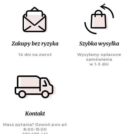
Zakupy bez ryzyka
Szybka wysyłka
14 dni na zwrot
Wysyłamy opłacone
zamówienia
w 1-3 dni
Kontakt
Masz pytania? Dzwoń pon-pt
8:00-15:00
572 577 412