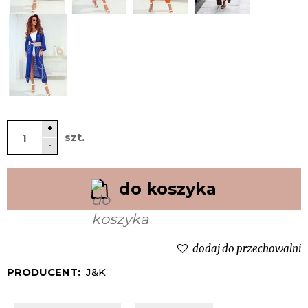
+
szt.
-
do koszyka
dodaj do przechowalni
PRODUCENT:
J&K