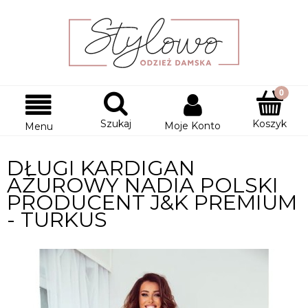
Szukaj
Koszyk
Moje Konto
Menu
DŁUGI KARDIGAN
AŻUROWY NADIA POLSKI
PRODUCENT J&K PREMIUM
- TURKUS