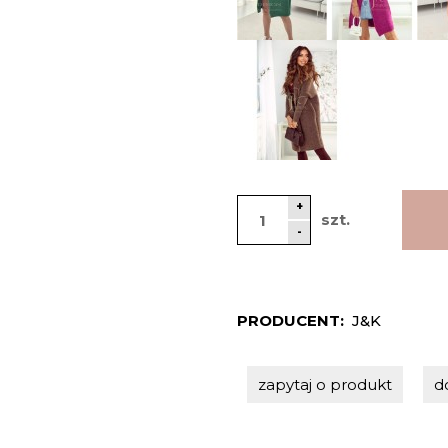
+
szt.
-
PRODUCENT:
J&K
zapytaj o produkt
d