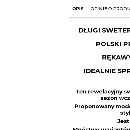
OPIS
OPINIE O PRODUK
DŁUGI SWETER
POLSKI 
RĘKAWY
IDEALNIE SP
Ten rewelacyjny s
sezon wcz
Proponowany model
sty
Jest
Mnóstwo wariantów 