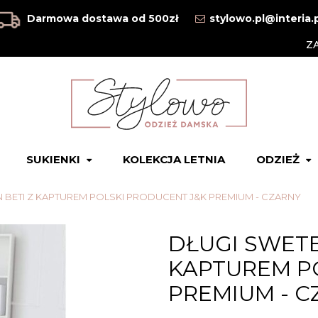
Darmowa dostawa od 500zł
stylowo.pl@interia.
Z
SUKIENKI
KOLEKCJA LETNIA
ODZIEŻ
 BETI Z KAPTUREM POLSKI PRODUCENT J&K PREMIUM - CZARNY
DŁUGI SWETE
KAPTUREM P
PREMIUM - C