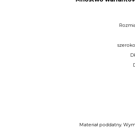
Rozmia
szeroko
Dł
Materiał poddatny. Wymi