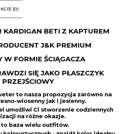
CIE (0)
 KARDIGAN BETI Z KAPTUREM
PRODUCENT J&K PREMIUM
 W FORMIE ŚCIĄGACZA
RAWDZI SIĘ JAKO PŁASZCZYK
PRZEJŚCIOWY
weter to nasza propozycja zarówno na
esno-wiosenny jak i jesienny.
 umożliwi Ci stworzenie codziennych
lizacji na różne okazje.
 to baza wielu outfitów.
kolorystycznych - znajdź kolor idealny