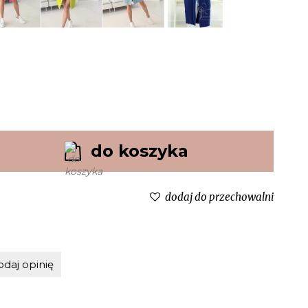
do koszyka
dodaj do przechowalni
odaj opinię