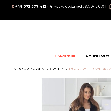
+48 572 577 412
(Pn - pt w godzinach: 9:00-15:00) |
!!!KLAPKI!!!
GARNITURY
STRONA GŁÓWNA
SWETRY
DŁUGI SWETER KARDIGAN