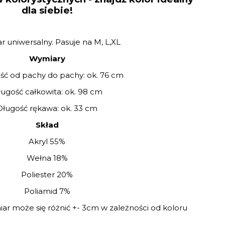
dla siebie!
r uniwersalny. Pasuje na M, L,XL
Wymiary
ść od pachy do pachy: ok. 76 cm
ugość całkowita: ok. 98 cm
Długość rękawa: ok. 33 cm
Skład
Akryl 55%
Wełna 18%
Poliester 20%
Poliamid 7%
ar może się różnić +- 3cm w zależności od koloru