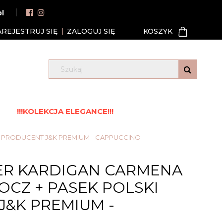
pl
AREJESTRUJ SIĘ
ZALOGUJ SIĘ
!!!KOLEKCJA ELEGANCE!!!
 PRODUCENT J&K PREMIUM - CAPPUCCINO
ER KARDIGAN CARMENA
CZ + PASEK POLSKI
&K PREMIUM -