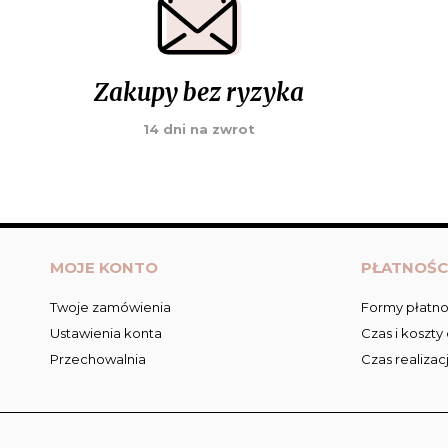
Zakupy bez ryzyka
14 dni na zwrot
MOJE KONTO
PŁATNOŚC
Twoje zamówienia
Formy płatno
Ustawienia konta
Czas i koszty
Przechowalnia
Czas realizac