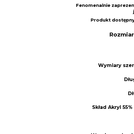
Fenomenalnie zaprezent
Produkt dostępny 
Rozmiar
Wymiary szer
Dłu
Dł
S
kład Akryl 55%