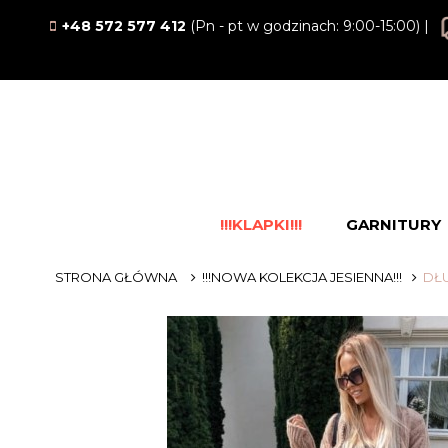
+48 572 577 412
(Pn - pt w godzinach: 9:00-15:00) |
!!!KLAPKI!!!
GARNITURY
STRONA GŁÓWNA
!!!NOWA KOLEKCJA JESIENNA!!!
DŁU