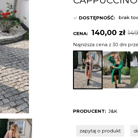
CAPPUCCINO
brak to
DOSTĘPNOŚĆ:
140,00 zł
149
CENA:
Najniższa cena z 30 dni prz
Jeżeli pr
niż 30 dn
cena od 
pojawił s
PRODUCENT:
J&K
zapytaj o produkt
d