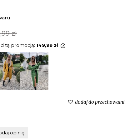
waru
,99 zł
ed tą promocją:
149,99 zł
odukt jest sprzedawany krócej
i, wyświetlana jest najniższa
momentu, kiedy produkt
ię w sprzedaży.
dodaj do przechowalni
odaj opinię