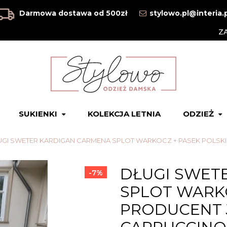
Darmowa dostawa od 500zł
stylowo.pl@interia.
Z
SUKIENKI
KOLEKCJA LETNIA
ODZIEŻ
GI SWETER KARDIGAN CARMENA SPLOT WARKOCZ + PASEK POLSKI
DŁUGI SWET
-7%
SPLOT WARKO
PRODUCENT J