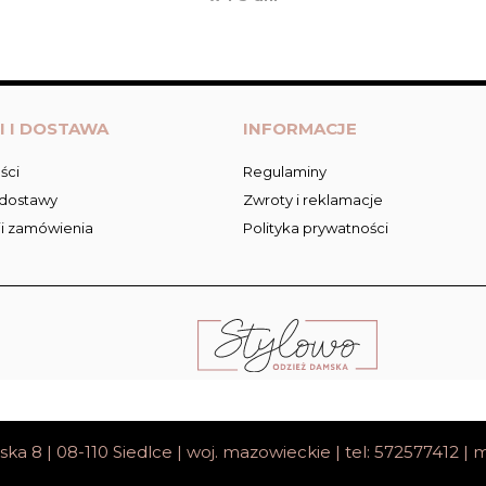
I I DOSTAWA
INFORMACJE
ści
Regulaminy
 dostawy
Zwroty i reklamacje
ji zamówienia
Polityka prywatności
ska 8 | 08-110 Siedlce | woj. mazowieckie | tel: 572577412 | m