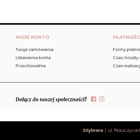
MOJE KONTO
PŁATNOŚC
Twoje zamówienia
Formy płatno
Ustawienia konta
Czas i koszty
Przechowalnia
Czas realizac
Dołącz do naszej społeczności!!
;
Stylowo
| ul. Nauczyciel