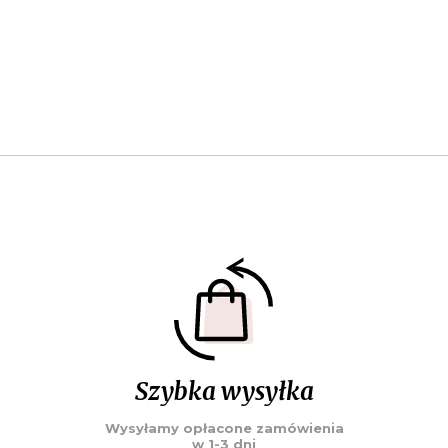
Szybka wysyłka
Wysyłamy opłacone zamówienia
w 1-3 dni