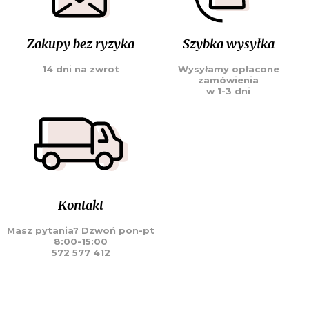
Zakupy bez ryzyka
Szybka wysyłka
14 dni na zwrot
Wysyłamy opłacone
zamówienia
w 1-3 dni
Kontakt
Masz pytania? Dzwoń pon-pt
8:00-15:00
572 577 412