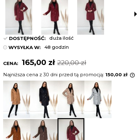
duża ilość
DOSTĘPNOŚĆ:
48 godzin
WYSYŁKA W:
165,00 zł
220,00 zł
CENA:
Najniższa cena z 30 dni przed tą promocją:
150,00 zł
J
n
c
p