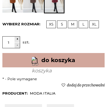
WYBIERZ ROZMIAR:
XS
S
M
L
XL
+
szt.
-
do koszyka
*
- Pole wymagane
dodaj do przechowalni
PRODUCENT:
MODA ITALIA