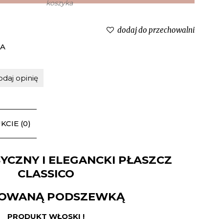
dodaj do przechowalni
IA
odaj opinię
CIE (0)
YCZNY I ELEGANCKI PŁASZCZ
CLASSICO
KOWANĄ
PODSZEWKĄ
PRODUKT WŁOSKI !