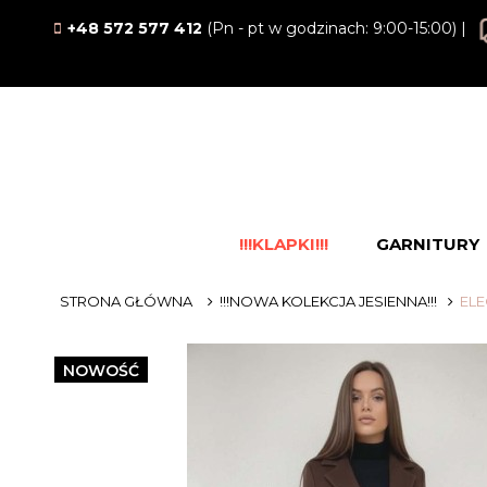
+48 572 577 412
(Pn - pt w godzinach: 9:00-15:00) |
!!!KLAPKI!!!
GARNITURY
STRONA GŁÓWNA
!!!NOWA KOLEKCJA JESIENNA!!!
ELE
NOWOŚĆ