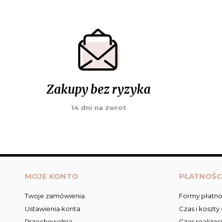
Zakupy bez ryzyka
14 dni na zwrot
MOJE KONTO
PŁATNOŚC
Twoje zamówienia
Formy płatno
Ustawienia konta
Czas i koszty
Przechowalnia
Czas realizac