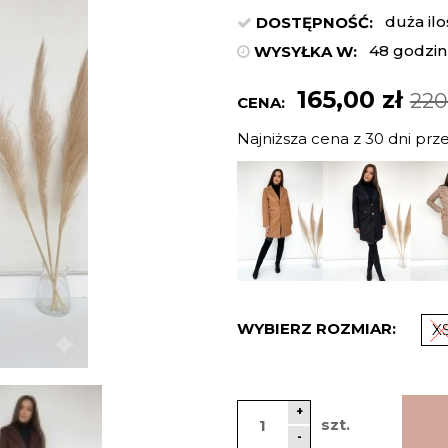
duża ilo
DOSTĘPNOŚĆ:
48 godzin
WYSYŁKA W:
165,00 zł
220
CENA:
Najniższa cena z 30 dni prz
Jeżeli p
niż 30 dn
cena od 
pojawił s
WYBIERZ ROZMIAR:
X
+
szt.
-