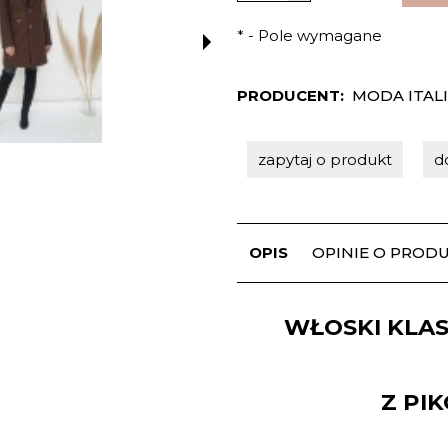
*
- Pole wymagane
PRODUCENT:
MODA ITAL
zapytaj o produkt
d
OPIS
OPINIE O PRODUK
WŁOSKI KLAS
Z PI