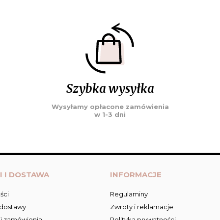
Szybka wysyłka
Wysyłamy opłacone zamówienia
w 1-3 dni
I I DOSTAWA
INFORMACJE
ści
Regulaminy
 dostawy
Zwroty i reklamacje
ji zamówienia
Polityka prywatności