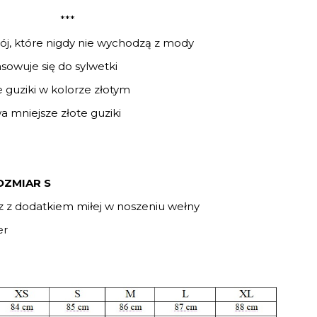
***
rój, które nigdy nie wychodzą z mody
asowuje się do sylwetki
guziki w kolorze złotym
 mniejsze złote guziki
OZMIAR S
usz z dodatkiem miłej w noszeniu wełny
er