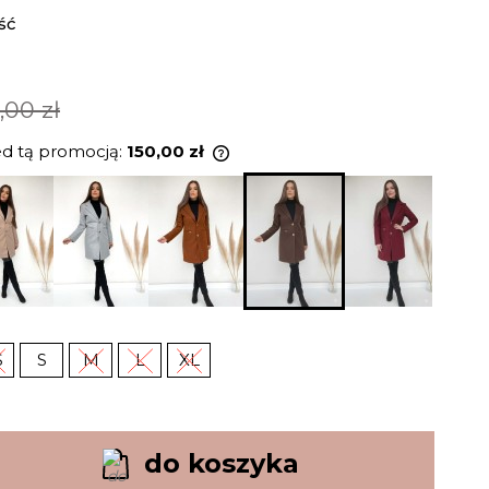
ść
,00 zł
ed tą promocją:
150,00 zł
rodukt jest sprzedawany krócej
i, wyświetlana jest najniższa
momentu, kiedy produkt
ię w sprzedaży.
S
S
M
L
XL
do koszyka