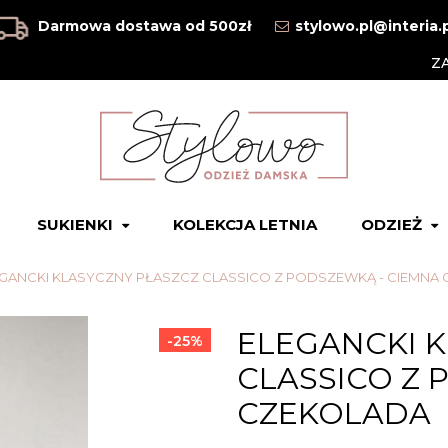
Darmowa dostawa od 500zł
stylowo.pl@interia.
Z
SUKIENKI
KOLEKCJA LETNIA
ODZIEŻ
GANCKI KLASYCZNY PŁASZCZ CLASSICO Z PODSZEWKĄ - CIEMNA
ELEGANCKI K
-25%
CLASSICO Z 
CZEKOLADA