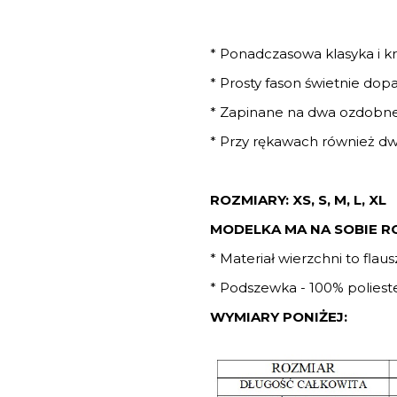
* Ponadczasowa klasyka i k
* Prosty fason świetnie dop
* Zapinane na dwa ozdobne 
* Przy rękawach również dwa
ROZMIARY: XS, S, M, L, XL
MODELKA MA NA SOBIE R
* Materiał wierzchni to fla
* Podszewka - 100% poliest
WYMIARY PONIŻEJ: