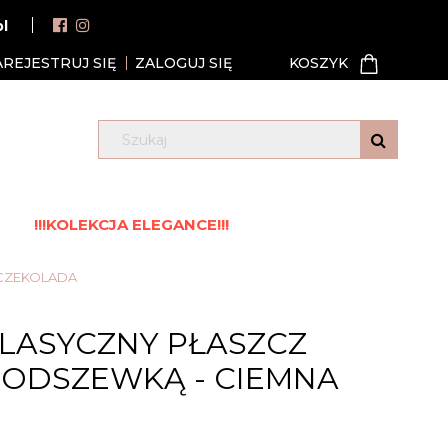
pl
AREJESTRUJ SIĘ
ZALOGUJ SIĘ
!!!KOLEKCJA ELEGANCE!!!
 CZEKOLADA
LASYCZNY PŁASZCZ
PODSZEWKĄ - CIEMNA