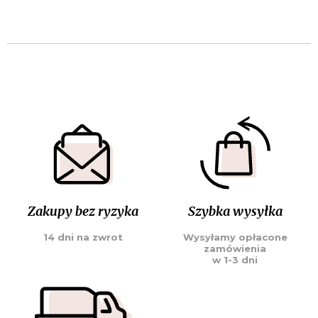
Zakupy bez ryzyka
Szybka wysyłka
14 dni na zwrot
Wysyłamy opłacone
zamówienia
w 1-3 dni