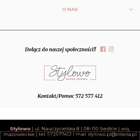
O NAS
Dołącz do naszej społeczności!!
Kontakt/Pomoc 572 577 412
Stylowo
| ul. Nauczycielska 8 | 08-110 Siedlce | woj.
mazowieckie | tel: 572577412 | mail:
stylowo.pl@interia.pl
pokaż pełną wersję strony