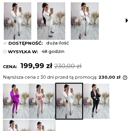
duża ilość
DOSTĘPNOŚĆ:
48 godzin
WYSYŁKA W:
199,99 zł
230,00 zł
CENA:
Najniższa cena z 30 dni przed tą promocją:
230,00 zł
J
n
c
p