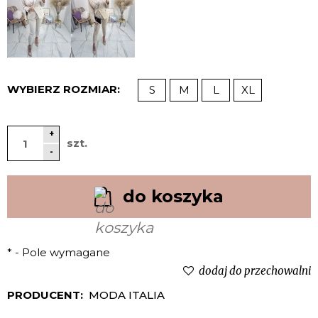
WYBIERZ ROZMIAR:
S
M
L
XL
+
szt.
-
do koszyka
*
- Pole wymagane
dodaj do przechowalni
PRODUCENT:
MODA ITALIA