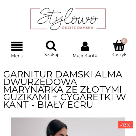
Szukaj
Koszyk
Moje Konto
Menu
GARNITUR DAMSKI ALMA
DWURZĘDOWA
MARYNARKA ZE ZŁOTYMI
GUZIKAMI + CYGARETKI W
KANT - BIAŁY ECRU
-13%