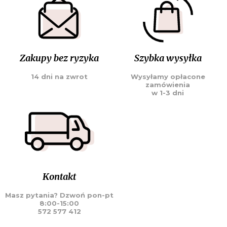
Zakupy bez ryzyka
Szybka wysyłka
14 dni na zwrot
Wysyłamy opłacone
zamówienia
w 1-3 dni
Kontakt
Masz pytania? Dzwoń pon-pt
8:00-15:00
572 577 412