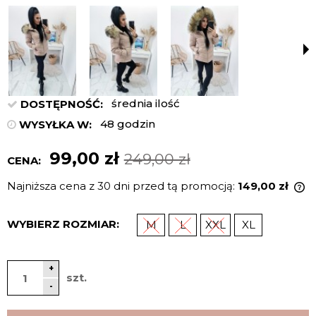
średnia ilość
DOSTĘPNOŚĆ:
48 godzin
WYSYŁKA W:
99,00 zł
249,00 zł
CENA:
Najniższa cena z 30 dni przed tą promocją:
149,00 zł
J
n
WYBIERZ ROZMIAR:
M
L
XXL
XL
c
p
+
szt.
-