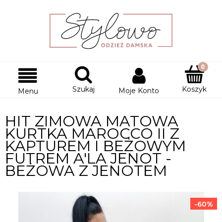
Szukaj
Koszyk
Moje Konto
Menu
HIT ZIMOWA MATOWA
KURTKA MAROCCO II Z
KAPTUREM I BEŻOWYM
FUTREM A'LA JENOT -
BEŻOWA Z JENOTEM
-60%