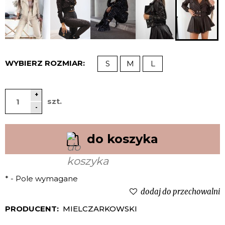
WYBIERZ ROZMIAR:
S
M
L
+
szt.
-
do koszyka
*
- Pole wymagane
dodaj do przechowalni
PRODUCENT:
MIELCZARKOWSKI