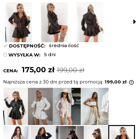
średnia ilość
DOSTĘPNOŚĆ:
5 dni
WYSYŁKA W:
175,00 zł
199,00 zł
CENA:
Najniższa cena z 30 dni przed tą promocją:
199,00 zł
J
n
c
p