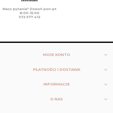
Masz pytania? Dzwoń pon-pt
8:00-15:00
572 577 412
MOJE KONTO
PŁATNOŚCI I DOSTAWA
INFORMACJE
O NAS