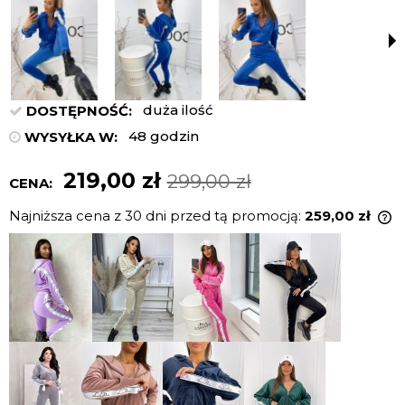
duża ilość
DOSTĘPNOŚĆ:
48 godzin
WYSYŁKA W:
219,00 zł
299,00 zł
CENA:
Najniższa cena z 30 dni przed tą promocją:
259,00 zł
J
n
c
p