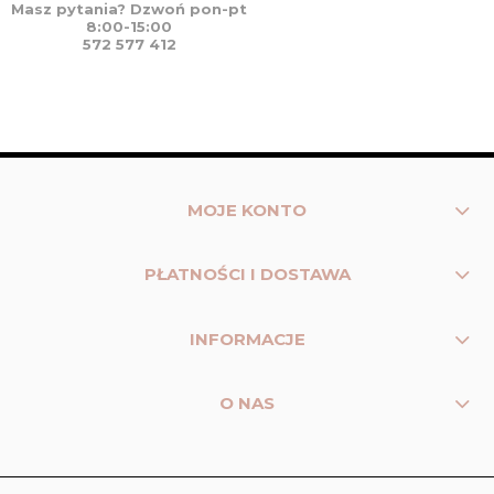
Masz pytania? Dzwoń pon-pt
8:00-15:00
572 577 412
MOJE KONTO
PŁATNOŚCI I DOSTAWA
INFORMACJE
O NAS