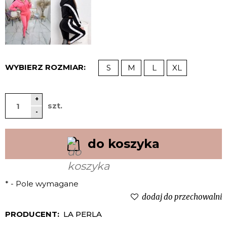
WYBIERZ ROZMIAR:
S
M
L
XL
+
szt.
-
do koszyka
*
- Pole wymagane
dodaj do przechowalni
PRODUCENT:
LA PERLA