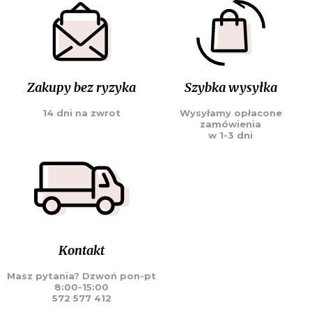
Zakupy bez ryzyka
Szybka wysyłka
14 dni na zwrot
Wysyłamy opłacone
zamówienia
w 1-3 dni
Kontakt
Masz pytania? Dzwoń pon-pt
8:00-15:00
572 577 412