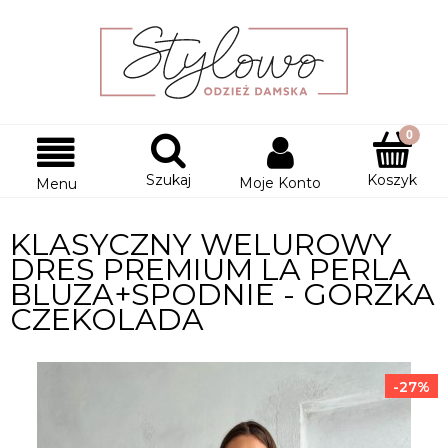
Szukaj
Koszyk
Moje Konto
Menu
KLASYCZNY WELUROWY
DRES PREMIUM LA PERLA
BLUZA+SPODNIE - GORZKA
CZEKOLADA
-27%