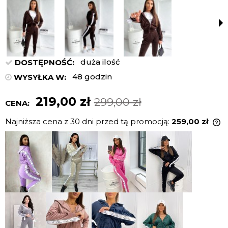
duża ilość
DOSTĘPNOŚĆ:
48 godzin
WYSYŁKA W:
219,00 zł
299,00 zł
CENA:
Najniższa cena z 30 dni przed tą promocją:
259,00 zł
J
n
c
p