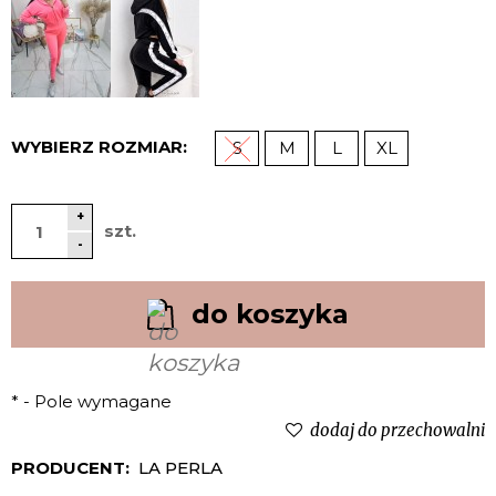
WYBIERZ ROZMIAR:
S
M
L
XL
+
szt.
-
do koszyka
*
- Pole wymagane
dodaj do przechowalni
PRODUCENT:
LA PERLA