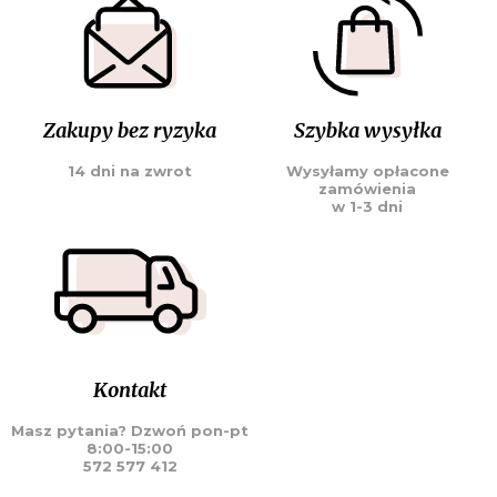
Zakupy bez ryzyka
Szybka wysyłka
14 dni na zwrot
Wysyłamy opłacone
zamówienia
w 1-3 dni
Kontakt
Masz pytania? Dzwoń pon-pt
8:00-15:00
572 577 412