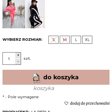
WYBIERZ ROZMIAR:
S
M
L
XL
+
szt.
-
do koszyka
*
- Pole wymagane
dodaj do przechowalni
PRODUCENT:
LA PERLA