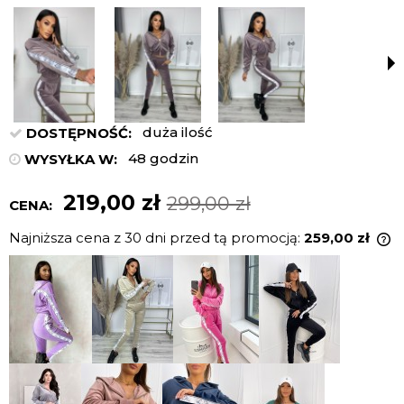
duża ilość
DOSTĘPNOŚĆ:
48 godzin
WYSYŁKA W:
219,00 zł
299,00 zł
CENA:
Najniższa cena z 30 dni przed tą promocją:
259,00 zł
J
n
c
p