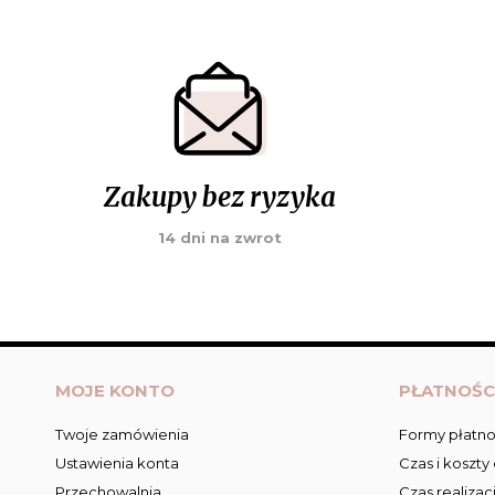
Zakupy bez ryzyka
14 dni na zwrot
MOJE KONTO
PŁATNOŚC
Twoje zamówienia
Formy płatno
Ustawienia konta
Czas i koszty
Przechowalnia
Czas realizac