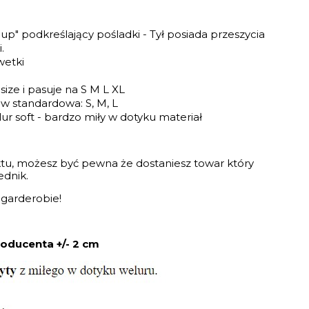
up" podkreślający pośladki - Tył posiada przeszycia
.
wetki
ize i pasuje na S M L XL
w standardowa: S, M, L
ur soft - bardzo miły w dotyku materiał
tu, możesz być pewna że dostaniesz towar który
ednik.
garderobie!
oducenta +/- 2 cm