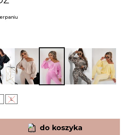
ÓŻ
erpaniu
M
L
do koszyka