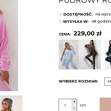
PUDROWY R
na wycz
DOSTĘPNOŚĆ:
48 godzin
WYSYŁKA W:
229,00 zł
CENA:
WYBIERZ ROZMIAR:
+
szt.
-