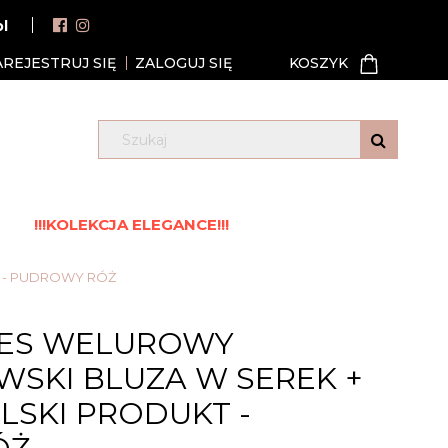
pl
AREJESTRUJ SIĘ
ZALOGUJ SIĘ
!!!KOLEKCJA ELEGANCE!!!
T - PUDROWY RÓŻ
RES WELUROWY
SKI BLUZA W SEREK +
LSKI PRODUKT -