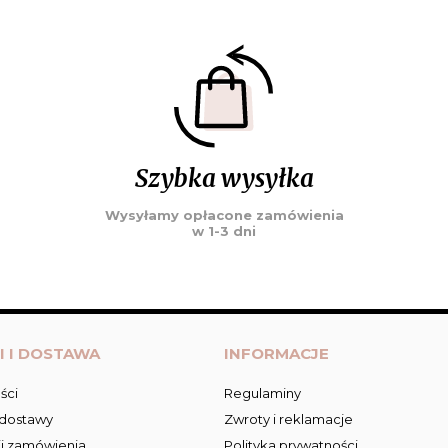
Szybka wysyłka
Wysyłamy opłacone zamówienia
w 1-3 dni
I I DOSTAWA
INFORMACJE
ści
Regulaminy
 dostawy
Zwroty i reklamacje
ji zamówienia
Polityka prywatności