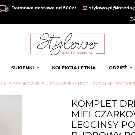
Darmowa dostawa od 500zł
stylowo.pl@interia.
Z
SUKIENKI
KOLEKCJA LETNIA
ODZIEŻ
 MIELCZARKOWSKI BLUZA W SEREK + LEGGINSY POLSKI PRODUK
KOMPLET D
MIELCZARKOW
LEGGINSY PO