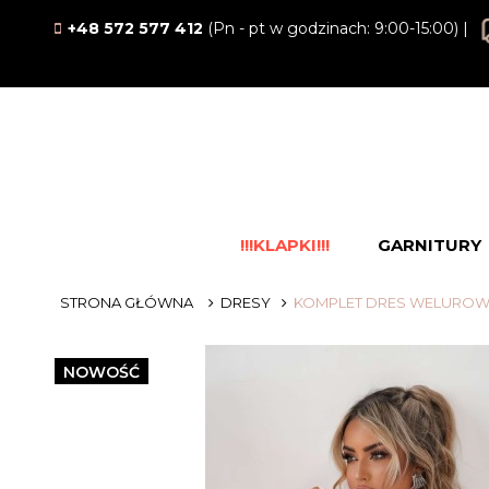
+48 572 577 412
(Pn - pt w godzinach: 9:00-15:00) |
!!!KLAPKI!!!
GARNITURY
STRONA GŁÓWNA
DRESY
KOMPLET DRES WELUROWY
NOWOŚĆ