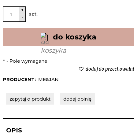
+
szt.
-
do koszyka
*
- Pole wymagane
dodaj do przechowalni
PRODUCENT:
ME&JAN
zapytaj o produkt
dodaj opinię
OPIS