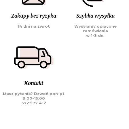
Zakupy bez ryzyka
Szybka wysyłka
14 dni na zwrot
Wysyłamy opłacone
zamówienia
w 1-3 dni
Kontakt
Masz pytania? Dzwoń pon-pt
8:00-15:00
572 577 412