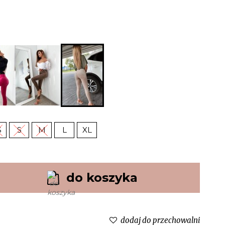
S
S
M
L
XL
do koszyka
dodaj do przechowalni