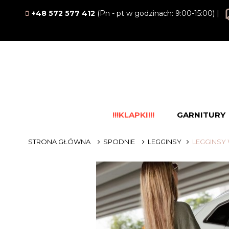
+48 572 577 412
(Pn - pt w godzinach: 9:00-15:00) |
!!!KLAPKI!!!
GARNITURY
STRONA GŁÓWNA
SPODNIE
LEGGINSY
LEGGINSY