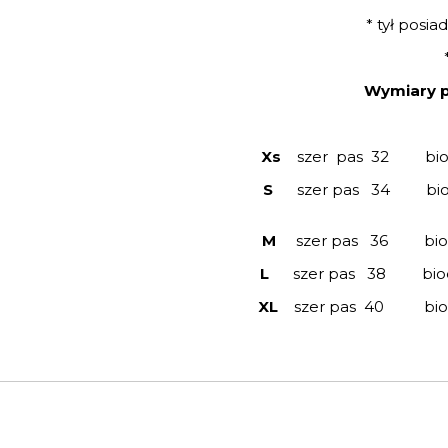
* tył posi
Wymiary p
Xs
szer pas 32 bio
S
szer pas 34 biodr
M
szer pas 36 biodr
L
szer pas 38 biodr
XL
szer pas 40 biod