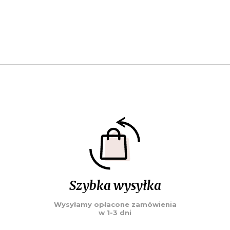
Szybka wysyłka
Wysyłamy opłacone zamówienia
w 1-3 dni