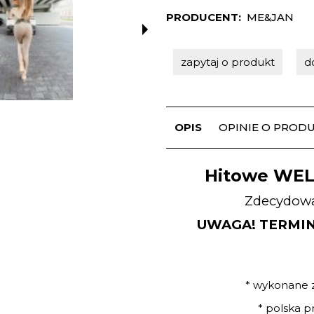
PRODUCENT:
ME&JAN
zapytaj o produkt
d
OPIS
OPINIE O PRODUK
Hitowe WEL
Zdecydow
UWAGA! TERMIN 
* wykonane 
* polska 