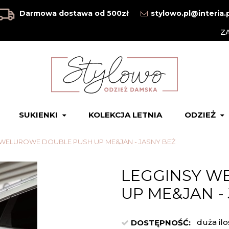
Darmowa dostawa od 500zł
stylowo.pl@interia.
Z
SUKIENKI
KOLEKCJA LETNIA
ODZIEŻ
 WELUROWE DOUBLE PUSH UP ME&JAN - JASNY BEŻ
LEGGINSY W
UP ME&JAN -
duża ilo
DOSTĘPNOŚĆ: