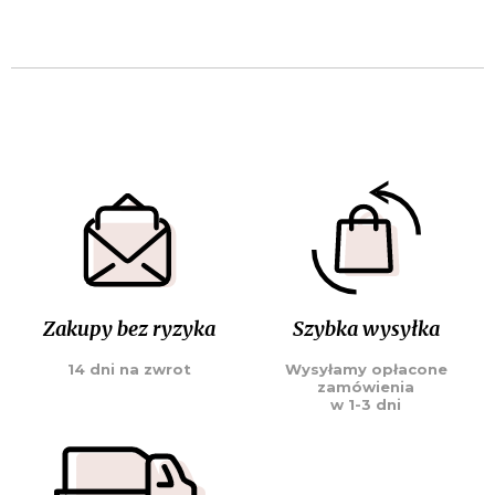
Zakupy bez ryzyka
Szybka wysyłka
14 dni na zwrot
Wysyłamy opłacone
zamówienia
w 1-3 dni