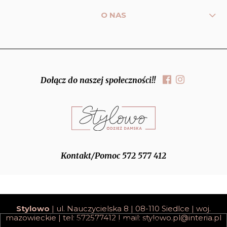
O NAS
Dołącz do naszej społeczności!!
Kontakt/Pomoc 572 577 412
Stylowo
| ul. Nauczycielska 8 | 08-110 Siedlce | woj.
mazowieckie | tel: 572577412 | mail:
stylowo.pl@interia.pl
pokaż pełną wersję strony