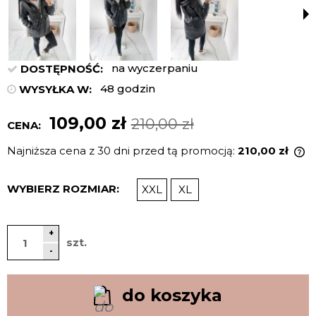
na wyczerpaniu
DOSTĘPNOŚĆ:
48 godzin
WYSYŁKA W:
109,00 zł
210,00 zł
CENA:
Najniższa cena z 30 dni przed tą promocją:
210,00 zł
J
n
WYBIERZ ROZMIAR:
XXL
XL
c
p
+
szt.
-
do koszyka