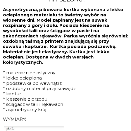
Asymetryczna, pikowana kurtka wykonana z lekko
ocieplonego materiału to świetny wybór na
wiosenne dni. Model zapinany jest na suwak
rozpinany z góry i dołu. Posiada kieszenie na
wysokości talii oraz ściągacz w pasie i na
zakończeniach rękawów. Parka wyróżnia się również
ozdobną taśmą z printem znajdującą się przy
suwaku i kapturze.
Kurtka posiada podszewkę.
Materiał nie jest elastyczny. Kurtka jest lekko
ocieplan. Dostępna w dwóch wersjach
kolorystycznych.
* materiał nieelastyczny
* lekko ocieplona
* podszewka od wewnątrz
* ozdobny materiał przy krawędzi
* kaptur
* kieszenie z przodu
* ściągacz w talii i rękawach
* asymetryczny krój
WYMIARY: