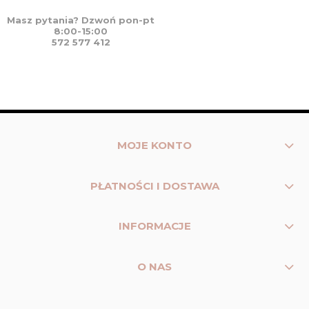
Masz pytania? Dzwoń pon-pt
8:00-15:00
572 577 412
MOJE KONTO
PŁATNOŚCI I DOSTAWA
INFORMACJE
O NAS