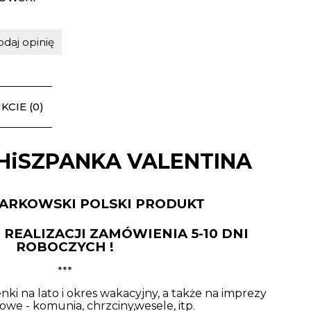
odaj opinię
CIE (0)
HiSZPANKA VALENTINA
ZARKOWSKI POLSKI PRODUKT
REALIZACJI ZAMÓWIENIA 5-10 DNI
ROBOCZYCH !
***
nki na lato i okres wakacyjny, a także na imprezy
owe - komunia, chrzciny,wesele, itp.