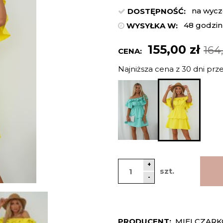
na wycz
DOSTĘPNOŚĆ:
48 godzin
WYSYŁKA W:
155,00 zł
164
CENA:
Najniższa cena z 30 dni prz
Jeżeli pr
niż 30 dni
cena od 
pojawił s
+
szt.
-
PRODUCENT:
MIELCZARK