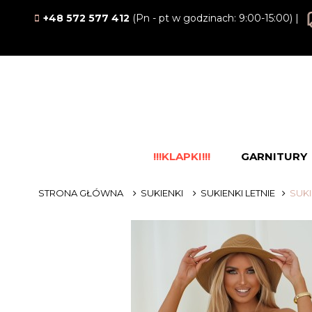
+48 572 577 412
(Pn - pt w godzinach: 9:00-15:00) |
!!!KLAPKI!!!
GARNITURY
STRONA GŁÓWNA
SUKIENKI
SUKIENKI LETNIE
SUKI