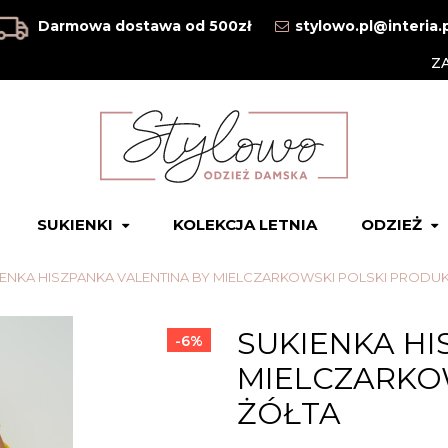
Darmowa dostawa od 500zł
stylowo.pl@interia.
Z
SUKIENKI
KOLEKCJA LETNIA
ODZIEŻ
ENKA HISZPANKA VALENTINA BY MIELCZARKOWSKI POLSKI PRODUK
SUKIENKA HI
-6%
MIELCZARKOW
ŻÓŁTA