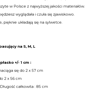
zyte w Polsce z najwyższej jakości materiałów.
ędziesz wyglądała i czuła się zjawiskowo.
 pięknie układają się na sylwetce.
asujący na S, M, L
łasko +/- 1 cm :
naciąga się do 2 x 57 cm
 do 2 x 56 cm
 Długość całkowita : 85 cm