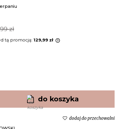
erpaniu
,99 zł
ed tą promocją:
129,99 zł
odukt jest sprzedawany krócej
, wyświetlana jest najniższa
momentu, kiedy produkt
ię w sprzedaży.
do koszyka
dodaj do przechowalni
OWSKI