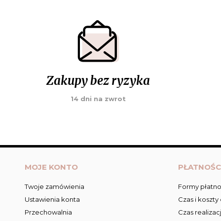
Zakupy bez ryzyka
14 dni na zwrot
MOJE KONTO
PŁATNOŚC
Twoje zamówienia
Formy płatno
Ustawienia konta
Czas i koszty
Przechowalnia
Czas realizac