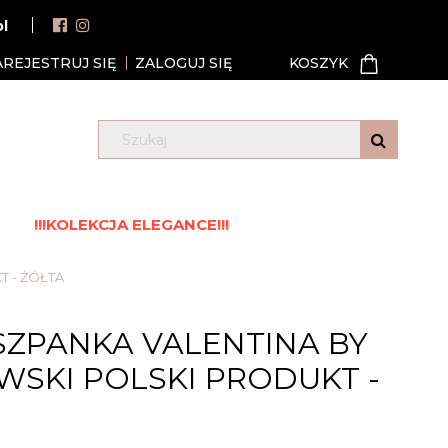
pl
AREJESTRUJ SIĘ
ZALOGUJ SIĘ
!!!KOLEKCJA ELEGANCE!!!
T - ŻÓŁTA
SZPANKA VALENTINA BY
SKI POLSKI PRODUKT -