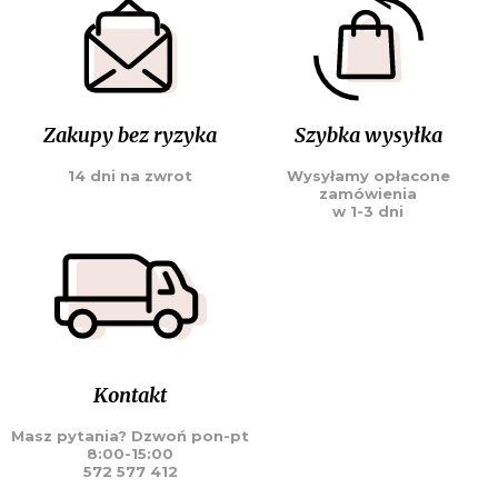
Zakupy bez ryzyka
Szybka wysyłka
14 dni na zwrot
Wysyłamy opłacone
zamówienia
w 1-3 dni
Kontakt
Masz pytania? Dzwoń pon-pt
8:00-15:00
572 577 412