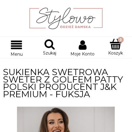
Szukaj
Koszyk
Moje Konto
Menu
SUKIENKA SWETROWA
SWETER Z GOLFEM PATTY
POLSKI PRODUCENT J&K
PREMIUM - FUKSJA