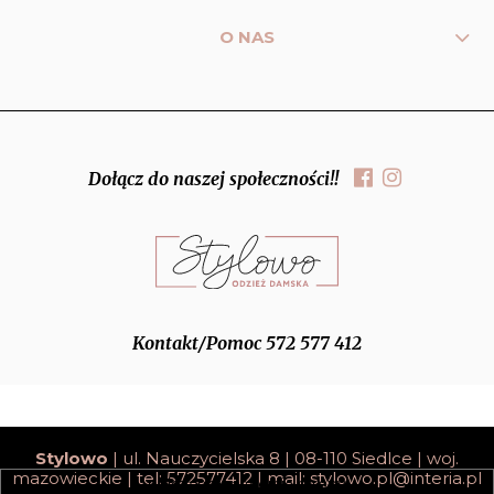
O NAS
Dołącz do naszej społeczności!!
Kontakt/Pomoc 572 577 412
Stylowo
| ul. Nauczycielska 8 | 08-110 Siedlce | woj.
mazowieckie | tel: 572577412 | mail:
stylowo.pl@interia.pl
pokaż pełną wersję strony