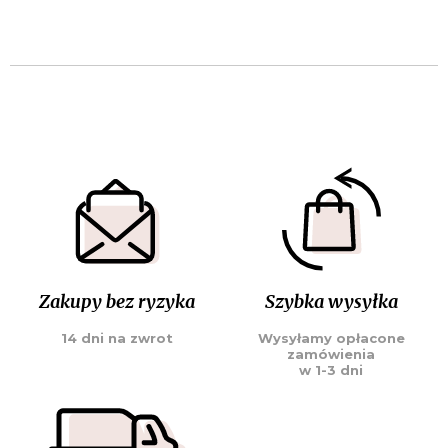
Zakupy bez ryzyka
Szybka wysyłka
14 dni na zwrot
Wysyłamy opłacone
zamówienia
w 1-3 dni