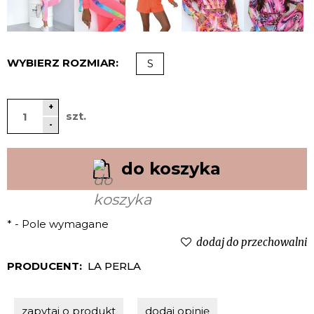
WYBIERZ ROZMIAR:
S
+
szt.
-
do koszyka
*
- Pole wymagane
dodaj do przechowalni
PRODUCENT:
LA PERLA
zapytaj o produkt
dodaj opinię