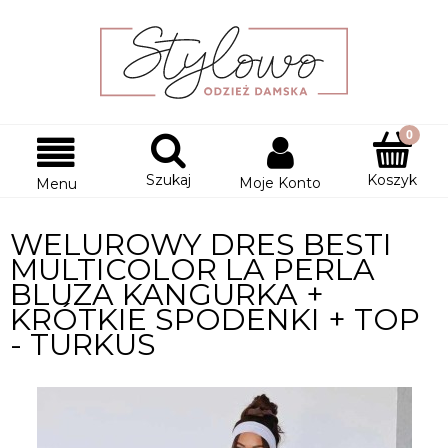
Szukaj
Koszyk
Moje Konto
Menu
WELUROWY DRES BESTI
MULTICOLOR LA PERLA
BLUZA KANGURKA +
KRÓTKIE SPODENKI + TOP
- TURKUS