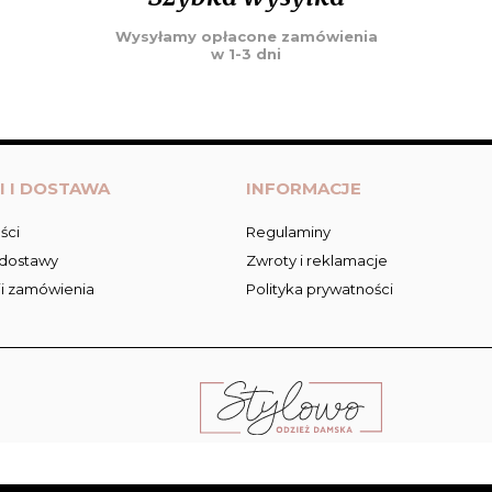
Wysyłamy opłacone zamówienia
w 1-3 dni
I I DOSTAWA
INFORMACJE
ści
Regulaminy
 dostawy
Zwroty i reklamacje
ji zamówienia
Polityka prywatności