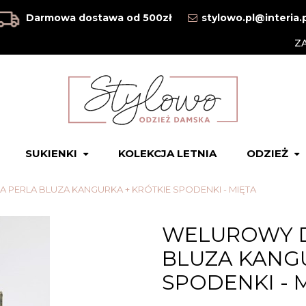
Darmowa dostawa od 500zł
stylowo.pl@interia.
Z
SUKIENKI
KOLEKCJA LETNIA
ODZIEŻ
 PERLA BLUZA KANGURKA + KRÓTKIE SPODENKI - MIĘTA
WELUROWY D
BLUZA KANGU
SPODENKI - 