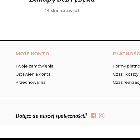
14 dni na zwrot
MOJE KONTO
PŁATNOŚC
Twoje zamówienia
Formy płatno
Ustawienia konta
Czas i koszty
Przechowalnia
Czas realizac
Dołącz do naszej społeczności!!