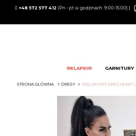
+48 572 577 412
(Pn - pt w godzinach: 9:00-15:00) |
!!!KLAPKI!!!
GARNITURY
STRONA GŁÓWNA
DRESY
WELUROWY DRES HEART LA