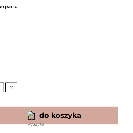
erpaniu
M
do koszyka