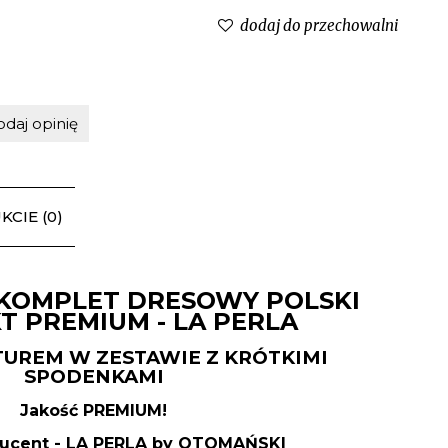
dodaj do przechowalni
odaj opinię
CIE (0)
OMPLET DRESOWY POLSKI
 PREMIUM - LA PERLA
TUREM W ZESTAWIE Z KRÓTKIMI
SPODENKAMI
Jakość PREMIUM!
ducent - LA PERLA by OTOMAŃSKI