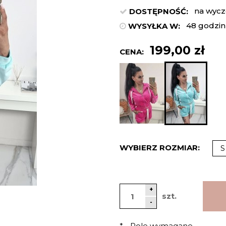
na wycz
DOSTĘPNOŚĆ:
48 godzin
WYSYŁKA W:
199,00 zł
CENA:
WYBIERZ ROZMIAR:
S
+
szt.
-
*
- Pole wymagane