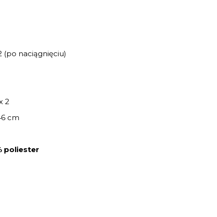
 (po naciągnięciu)
x 2
46 cm
 poliester