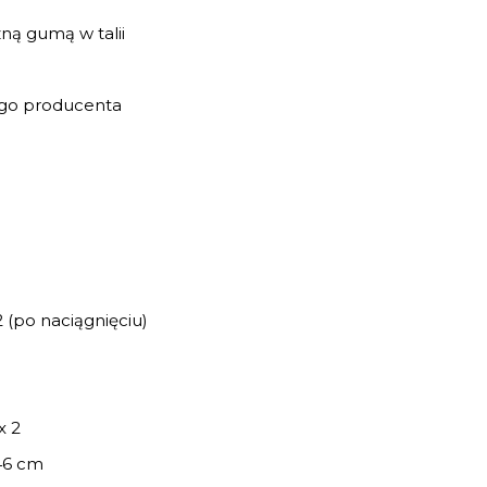
zną gumą w talii
ogo producenta
 (po naciągnięciu)
x 2
46 cm